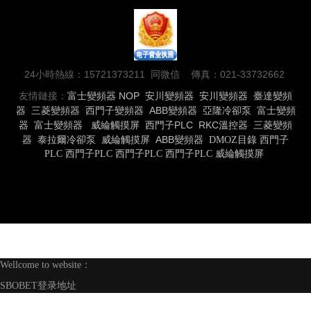
24小時熱線：15721373211 同微信 傳真：021-33732662
友情鏈接：
富士變頻器
NOP
安川變頻器
安川變頻器
臺達變頻
器
三菱變頻器
西門子變頻器
ABB變頻器
亞隆冷卻泵
富士變頻
器
富士變頻器
威綸觸摸屏
西門子PLC
RKC溫控器
三菱變頻
器
泰拉爾冷卻泵
威綸觸摸屏
ABB變頻器
DMOZ目錄
西門子
PLC
西門子PLC
西門子PLC
西門子PLC
威綸觸摸屏
Wellcome to website：
SBOBET登录地址