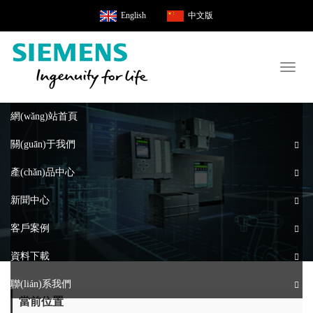
English
中文版
Toggl
naviga
網(wǎng)站首頁
關(guān)于我們
產(chǎn)品中心
新聞中心
客戶案例
資料下載
聯(lián)系我們
當前位置