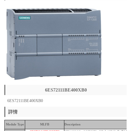
6ES72111BE400XB0
6ES72111BE400XB0
詳情
Module Type
MLFB
Description