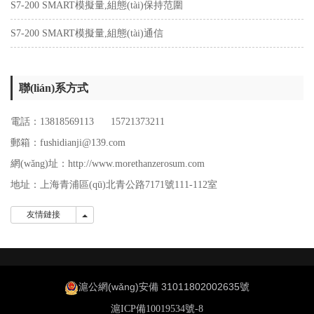
S7-200 SMART模擬量,組態(tài)保持范圍
S7-200 SMART模擬量,組態(tài)通信
聯(lián)系方式
電話：13818569113 15721373211
郵箱：fushidianji@139.com
網(wǎng)址：http://www.morethanzerosum.com
地址：
上海青浦區(qū)北青公路7171號111-112室
友情鏈接
友情鏈接
滬公網(wǎng)安備 31011802002635號
滬ICP備10019534號-8