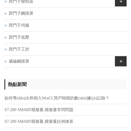
+
西門子變頻器
西門子觸摸屏
西門子伺服
西門子低壓
西門子工控
+
威綸觸摸屏
熱點新聞
如何導(dǎo)出和倒入WinCC用戶歸檔的數(shù)據(jù)記錄？
S7-200 SMART模擬量,模擬量常問問題
S7-200 SMART模擬量,模擬量比例換算