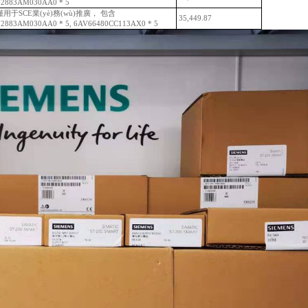
72883AM030AA0 * 5
，僅用于SCE業(yè)務(wù)推廣， 包含
35,449.87
72883AM030AA0 * 5, 6AV66480CC113AX0 * 5