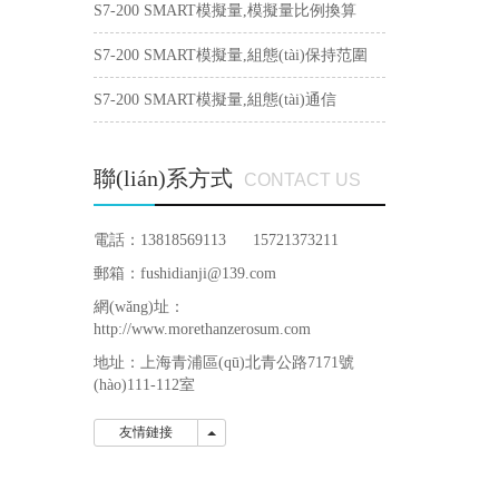
(wèn)題
S7-200 SMART模擬量,模擬量比例換算
S7-200 SMART模擬量,組態(tài)保持范圍
S7-200 SMART模擬量,組態(tài)通信
聯(lián)系方式
CONTACT US
電話：13818569113 15721373211
郵箱：fushidianji@139.com
網(wǎng)址：
http://www.morethanzerosum.com
地址：
上海青浦區(qū)北青公路7171號
(hào)111-112室
友情鏈接
友情鏈接