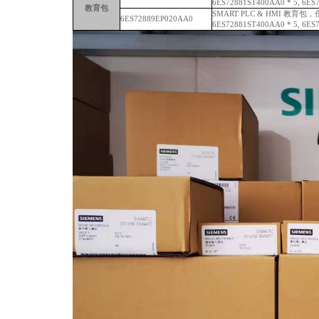
6ES72881ST400AA0 * 5, 6ES
教育包
SMART PLC & HMI 教育包
6ES72889EP020AA0
6ES72881ST400AA0 * 5, 6ES