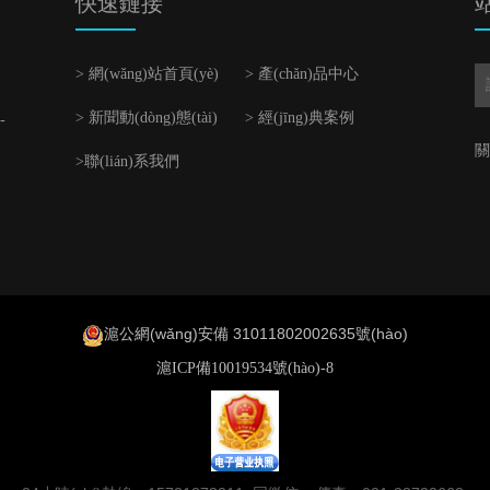
快速鏈接
站
> 網(wǎng)站首頁(yè)
> 產(chǎn)品中心
> 新聞動(dòng)態(tài)
> 經(jīng)典案例
-
關
>聯(lián)系我們
滬公網(wǎng)安備 31011802002635號(hào)
滬ICP備10019534號(hào)-8