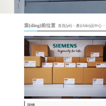
當(dāng)前位置
首頁(yè)
>
產(chǎn)品中心
>
詳情