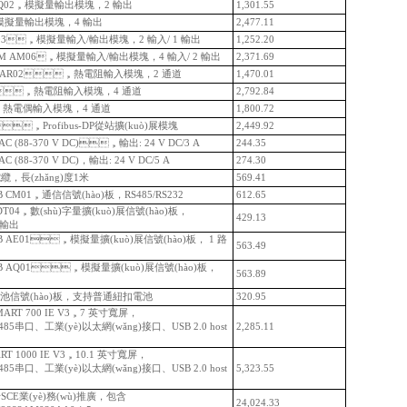
AQ02，模擬量輸出模塊，2 輸出
1,301.55
，模擬量輸出模塊，4 輸出
2,477.11
AM03，模擬量輸入/輸出模塊，2 輸入/ 1 輸出
1,252.20
EM AM06，模擬量輸入/輸出模塊，4 輸入/ 2 輸出
2,371.69
M AR02，熱電阻輸入模塊，2 通道
1,470.01
04，熱電阻輸入模塊，4 通道
2,792.84
T04，熱電偶輸入模塊，4 通道
1,800.72
1，Profibus-DP從站擴(kuò)展模塊
2,449.92
C (88-370 V DC)，輸出: 24 V DC/3 A
244.35
 AC (88-370 V DC)，輸出: 24 V DC/5 A
274.30
纜，長(zhǎng)度1米
569.41
M01，通信信號(hào)板，RS485/RS232
612.65
DT04，數(shù)字量擴(kuò)展信號(hào)板，
429.13
C 輸出
AE01，模擬量擴(kuò)展信號(hào)板， 1 路
563.49
SB AQ01，模擬量擴(kuò)展信號(hào)板，
563.89
，電池信號(hào)板，支持普通紐扣電池
320.95
RT 700 IE V3，7 英寸寬屏，
5串口、工業(yè)以太網(wǎng)接口、USB 2.0 host
2,285.11
 1000 IE V3，10.1 英寸寬屏，
85串口、工業(yè)以太網(wǎng)接口、USB 2.0 host
5,323.55
于SCE業(yè)務(wù)推廣，包含
24,024.33