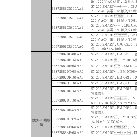
出，220 V AC 供電，12 輸入
S7-200 SMART，CPU C
6ES72881CR300AA1
220 V AC 供電，18 輸入/12
S7-200 SMART，CPU 
6ES72881CR400AA1
220 V AC 供電，24 輸入/16
S7-200 SMART，CPU CR
6ES72881CR600AA1
220 V AC 供電，36 輸入/24 
S7-200 SMART，CPU
6ES72881CR400AA0
220 V AC 供電，24 輸入/16 
S7-200 SMART，CPU CR60
6ES72881CR600AA0
電，36 輸入/24 輸出
6ES72882DE080AA0
S7-200 SMART，EM DE08，
6ES72882DE160AA0
S7-200 SMART，EM DE16
6ES72882DR080AA0
S7-200 SMART，EM D
6ES72882DT080AA0
S7-200 SMART，EM DT0
6ES72882QR160AA0
S7-200 SMART，EM QR16
6ES72882QT160AA0
S7-200 SMART，EM QT16，
S7-200 SMART，EM DR16，
6ES72882DR160AA0
電器輸出
S7-200 SMART，E
6ES72882DT160AA0
8 x 24 V DC 輸入/8 x 24 V D
S7-200 SMART，EM DR32，
6ES72882DR320AA0
電器輸出
S7-200 SMART，EM DT32
6ES72882DT320AA0
擴(kuò)展模
入/16 x 24 V DC 輸出
塊
6ES72883AE040AA0
S7-200 SMART，
6ES72883AE080AA0
S7-200 SMART