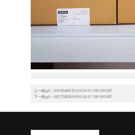
上一個(gè)：
6AV66480CE113AX0-S7-200 SMART
下一個(gè)：
6ES72885BA010AA0-S7-200 SMART