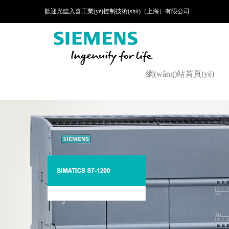
歡迎光臨入喜工業(yè)控制技術(shù)（上海）有限公司
網(wǎng)站首頁(yè)