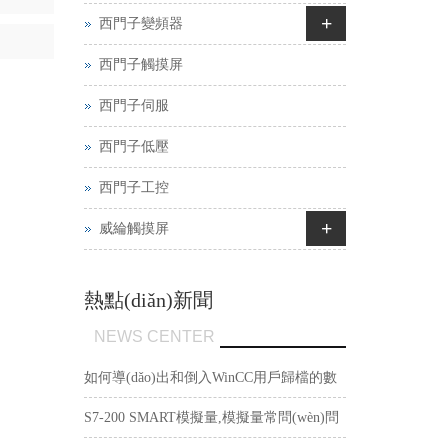
+
西門子變頻器
西門子觸摸屏
西門子伺服
西門子低壓
西門子工控
+
威綸觸摸屏
熱點(diǎn)新聞
NEWS CENTER
如何導(dǎo)出和倒入WinCC用戶歸檔的數
(shù)據(jù)記錄？
S7-200 SMART模擬量,模擬量常問(wèn)問