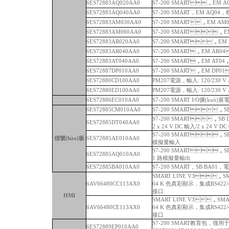
6ES72883AQ020AA0
S7-200 SMART，EM 
6ES72883AQ040AA0
S7-200 SMART，EM AQ04
6ES72883AM030AA0
S7-200 SMART，EM 
6ES72883AM060AA0
S7-200 SMART，
6ES72883AR020AA0
S7-200 SMART，E
6ES72883AR040AA0
S7-200 SMART，EM AR
6ES72883AT040AA0
S7-200 SMART，EM A
6ES72887DP010AA0
S7-200 SMART，EM DP0
6ES72880CD100AA0
PM207電源，輸入: 120/230 V A
6ES72880ED100AA0
PM207電源，輸入: 120/230 V
6ES72886EC010AA0
S7-200 SMART I/O擴(kuò)展電
6ES72885CM010AA0
S7-200 SMART，SB C
S7-200 SMART，SB 
6ES72885DT040AA0
2 x 24 V DC 輸入/2 x 24 V D
S7-200 SMART，SB 
信號(hào)板
6ES72885AE010AA0
模擬量輸入
S7-200 SMART，
6ES72885AQ010AA0
1 路模擬量輸出
6ES72885BA010AA0
S7-200 SMART，SB BA01
SMART LINE V3，SMA
6AV66480CC113AX0
64 K 色真彩顯示，集成RS422/48
接口
HMI
SMART LINE V3，SMART
6AV66480CE113AX0
64 K 色真彩顯示，集成RS422/4
接口
S7-200 SMART教育包，僅用
6ES72889EP010AA0