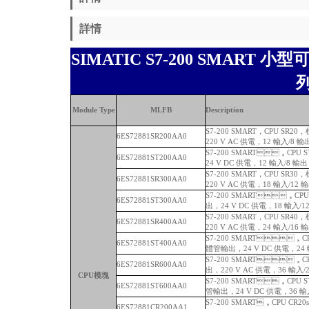
詳情
SIMATIC S7-200 SMART 
Module Type
MLFB
Description
S7-200 SMART，CPU SR20
6ES72881SR200AA0
220 V AC 供電，12 輸入/8 輸
S7-200 SMART，CPU S
6ES72881ST200AA0
24 V DC 供電，12 輸入/8 輸出
S7-200 SMART，CPU SR30
6ES72881SR300AA0
220 V AC 供電，18 輸入/12 
S7-200 SMART，CPU 
6ES72881ST300AA0
出，24 V DC 供電，18 輸入/
S7-200 SMART，CPU SR40
6ES72881SR400AA0
220 V AC 供電，24 輸入/16 
S7-200 SMART，CPU 
6ES72881ST400AA0
體管輸出，24 V DC 供電，24 
S7-200 SMART，CPU
6ES72881SR600AA0
出，220 V AC 供電，36 輸入
CPU模塊
S7-200 SMART，CPU S
6ES72881ST600AA0
管輸出，24 V DC 供電，36 
S7-200 SMART，CPU CR20
6ES72881CR200AA1