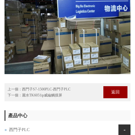
上一個：
西門子S7-1500PLC-西門子PLC
返回
下一個：
麗水TK6051ip威綸觸摸屏
產品中心
-
西門子PLC