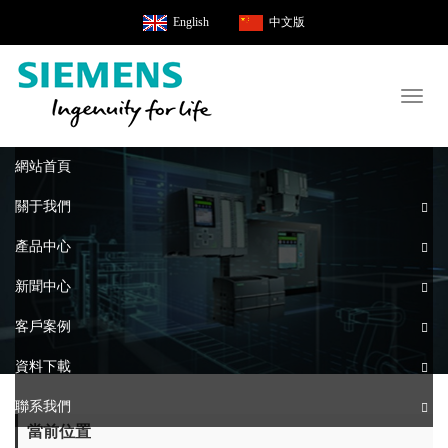
English
中文版
Toggl
naviga
網站首頁
關于我們
產品中心
新聞中心
客戶案例
資料下載
聯系我們
當前位置