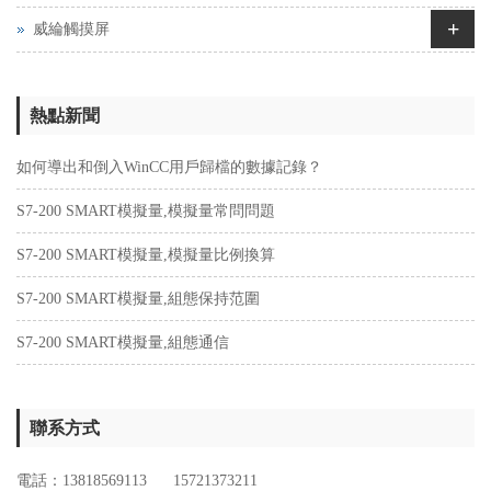
+
威綸觸摸屏
熱點新聞
如何導出和倒入WinCC用戶歸檔的數據記錄？
S7-200 SMART模擬量,模擬量常問問題
S7-200 SMART模擬量,模擬量比例換算
S7-200 SMART模擬量,組態保持范圍
S7-200 SMART模擬量,組態通信
聯系方式
電話：13818569113 15721373211