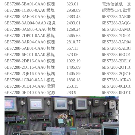
6ES7288-5BA01-0AA0 模塊
323.01
電池信號板，支
6ES7288-1CR60-0AA0 模塊
2958.89
經濟型CPU繼電器輸
6ES7288-3AE08-0AA0 模塊
2383.45
6ES7288-3AE08
6ES7288-3AQ04-0AA0 模塊
2493.01
6ES7288-3AQ04
6ES7288-3AM03-0AA0 模塊
1260.24
6ES7288-3AM03
6ES7288-7DP01-0AA0 模塊
2465.65
6ES7288-7DP01
6ES7288-3AR04-0AA0 模塊
2810.77
6ES7288-3AR04
6ES7288-5AE01-0AA0 模塊
567.11
6ES7288-5AE01
6ES7288-6EC01-0AA0 模塊
573.06
6ES7288-6EC01-
6ES7288-2DE16-0AA0 模塊
1022.19
6ES7288-2DE16-
6ES7288-2QT16-0AA0 模塊
1405.89
6ES7288-2QT16-
6ES7288-2QR16-0AA0 模塊
1405.89
6ES7288-2QR16-
6ES7288-1CR40-0AA1 模塊
1836.18
6ES7288-1CR40-
6ES7288-0CD10-0AA0 電源
253.15
6ES7288-0CD10-
6ES7288-0ED10-0AA0 電源
283.9
6ES7288-0ED10-