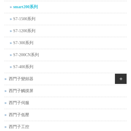
smart200系列
S7-1500系列
S7-1200系列
S7-300系列
S7-200CN系列
S7-400系列
+
西門子變頻器
西門子觸摸屏
西門子伺服
西門子低壓
西門子工控