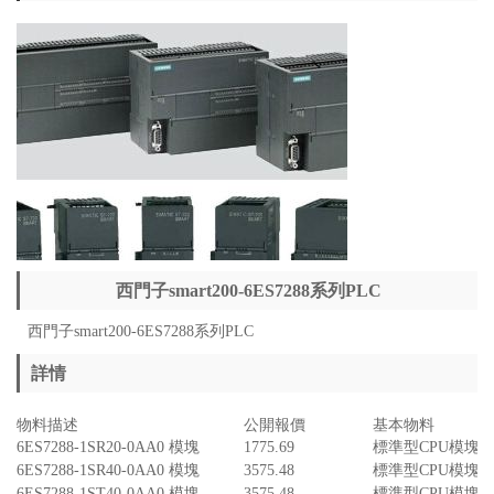
西門子smart200-6ES7288系列PLC
西門子smart200-6ES7288系列PLC
詳情
物料描述
公開報價
基本物料
6ES7288-1SR20-0AA0 模塊
1775.69
標準型CPU模塊
6ES7288-1SR40-0AA0 模塊
3575.48
標準型CPU模塊，繼電
6ES7288-1ST40-0AA0 模塊
3575.48
標準型CPU模塊，