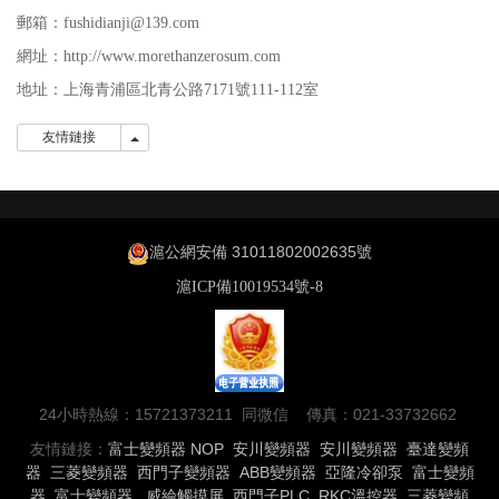
郵箱：fushidianji@139.com
網址：http://www.morethanzerosum.com
地址：
上海青浦區北青公路7171號111-112室
友情鏈接
友情鏈接
滬公網安備 31011802002635號
滬ICP備10019534號-8
24小時熱線：15721373211 同微信 傳真：021-33732662
友情鏈接：
富士變頻器
NOP
安川變頻器
安川變頻器
臺達變頻
器
三菱變頻器
西門子變頻器
ABB變頻器
亞隆冷卻泵
富士變頻
器
富士變頻器
威綸觸摸屏
西門子PLC
RKC溫控器
三菱變頻