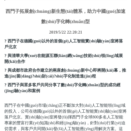
西門子拓展創(chuàng)新生態(tài)體系，助力中國(guó)加速
數(shù)字化轉(zhuǎn)型
2019/5/22 22:20:21
?
西門子在德國(guó)以外的首個(gè)人工智能實(shí)驗(yàn)室將落
戶北京
?
與清華大學(xué)在能源互聯(lián)網(wǎng)技術(shù)領(lǐng)域展
開(kāi)合作
?
與成都市政府合作建立的兩座創(chuàng)新中心即將開(kāi)幕，推
進(jìn)當(dāng)?shù)財(cái)?shù)字化制造進(jìn)程
?
西門子與眾多客戶共同分享了數(shù)字化轉(zhuǎn)型的成功經
(jīng)驗(yàn)和案例
西門子在中國(guó)市場(chǎng)正不斷加大對(duì)人工智能領(lǐng)域
的投入，公司在德國(guó)以外的首個(gè)人工智能實(shí)驗(yàn)室將
落戶北京。實(shí)驗(yàn)室將發(fā)揮西門子全球800多名人工智能
專家的豐富行業(yè)知識(shí)和經(jīng)驗(yàn)，針對(duì)行業(yè)迫
切需求，與客戶共同開(kāi)發(fā)人工智能應(yīng)用解決方案。這