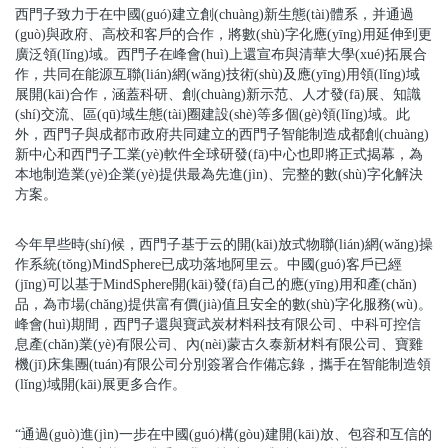
西門子致力于在中國(guó)建立創(chuàng)新生態(tài)體系，并通過
(guò)與政府、高校和客戶的合作，將數(shù)字化應(yīng)用延伸到更
廣泛領(lǐng)域。西門子在峰會(huì)上還宣布與清華大學(xué)拓展合
作，共同在能源互聯(lián)網(wǎng)技術(shù)及應(yīng)用領(lǐng)域
展開(kāi)合作，涵蓋科研、創(chuàng)新示范、人才發(fā)展、知識
(shí)交流、區(qū)域生態(tài)圈建設(shè)等多個(gè)領(lǐng)域。此
外，西門子與成都市政府共同建立的西門子智能制造成都創(chuàng)
新中心和西門子工業(yè)軟件全球研發(fā)中心也即將正式揭幕，為
本地制造業(yè)企業(yè)提供最為先進(jìn)、完整的數(shù)字化解決
方案。
今年早些時(shí)候，西門子基于云的開(kāi)放式物聯(lián)網(wǎng)操
作系統(tǒng)MindSphere已成功落地阿里云。中國(guó)客戶已經
(jīng)可以基于MindSphere開(kāi)發(fā)自己的應(yīng)用和產(chǎn)
品，為市場(chǎng)提供富有價(jià)值且安全的數(shù)字化服務(wù)。
峰會(huì)期間，西門子還與寶武炭材料科技有限公司、中科可控信
息產(chǎn)業(yè)有限公司、內(nèi)蒙古久泰新材料有限公司、寶雞
機(jī)床集團(tuán)有限公司分別簽署合作備忘錄，攜手在智能制造領
(lǐng)域開(kāi)展更多合作。
“通過(guò)進(jìn)一步在中國(guó)構(gòu)建開(kāi)放、包容和互信的