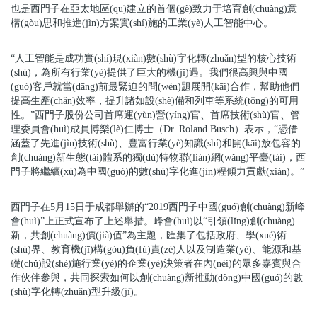
也是西門子在亞太地區(qū)建立的首個(gè)致力于培育創(chuàng)意
構(gòu)思和推進(jìn)方案實(shí)施的工業(yè)人工智能中心。
“人工智能是成功實(shí)現(xiàn)數(shù)字化轉(zhuǎn)型的核心技術
(shù)，為所有行業(yè)提供了巨大的機(jī)遇。我們很高興與中國
(guó)客戶就當(dāng)前最緊迫的問(wèn)題展開(kāi)合作，幫助他們
提高生產(chǎn)效率，提升諸如設(shè)備和列車等系統(tǒng)的可用
性。”西門子股份公司首席運(yùn)營(yíng)官、首席技術(shù)官、管
理委員會(huì)成員博樂(lè)仁博士（Dr. Roland Busch）表示，“憑借
涵蓋了先進(jìn)技術(shù)、豐富行業(yè)知識(shí)和開(kāi)放包容的
創(chuàng)新生態(tài)體系的獨(dú)特物聯(lián)網(wǎng)平臺(tái)，西
門子將繼續(xù)為中國(guó)的數(shù)字化進(jìn)程傾力貢獻(xiàn)。”
西門子在5月15日于成都舉辦的“2019西門子中國(guó)創(chuàng)新峰
會(huì)”上正式宣布了上述舉措。峰會(huì)以“引領(lǐng)創(chuàng)
新，共創(chuàng)價(jià)值”為主題，匯集了包括政府、學(xué)術
(shù)界、教育機(jī)構(gòu)負(fù)責(zé)人以及制造業(yè)、能源和基
礎(chǔ)設(shè)施行業(yè)的企業(yè)決策者在內(nèi)的眾多嘉賓與合
作伙伴參與，共同探索如何以創(chuàng)新推動(dòng)中國(guó)的數
(shù)字化轉(zhuǎn)型升級(jí)。