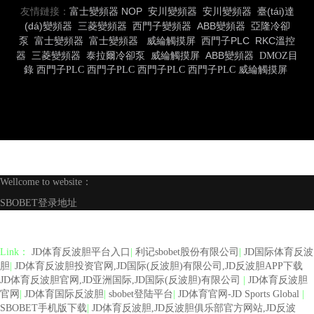
友情鏈接：
富士變頻器
NOP
安川變頻器
安川變頻器
臺(tái)達
(dá)變頻器
三菱變頻器
西門子變頻器
ABB變頻器
亞隆冷卻
泵
富士變頻器
富士變頻器
威綸觸摸屏
西門子PLC
RKC溫控
器
三菱變頻器
泰拉爾冷卻泵
威綸觸摸屏
ABB變頻器
DMOZ目
錄
西門子PLC
西門子PLC
西門子PLC
西門子PLC
威綸觸摸屏
Wellcome to website：
SBOBET登录地址
Link：
JD体育反波胆平台入口
|
利记sbobet股份有限公司
|
JD国际体育反波
胆
|
JD体育反波胆投资官网,JD国际(反波胆)有限公司,JD反波胆APP下载
JD体育反波胆官网,JD亚洲国际,JD国际(反波胆)有限公司
|
JD体育反波胆
官网
|
JD体育国际反波胆
|
sbobet登陆平台
|
JD体育官网-JD Sports Global
|
SBOBET手机版下载
|
JD体育反波胆,JD反波胆俱乐部官方网站,JD反波