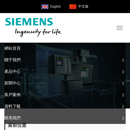
English
中文版
Toggl
naviga
網站首頁
關于我們
產品中心
新聞中心
客戶案例
資料下載
聯系我們
當前位置