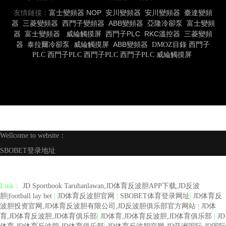
友情鏈接：
富士變頻器
NOP
安川變頻器
安川變頻器
臺達變頻
器
三菱變頻器
西門子變頻器
ABB變頻器
亞隆冷卻泵
富士變頻
器
富士變頻器
威綸觸摸屏
西門子PLC
RKC溫控器
三菱變頻
器
泰拉爾冷卻泵
威綸觸摸屏
ABB變頻器
DMOZ目錄
西門子
PLC
西門子PLC
西門子PLC
西門子PLC
威綸觸摸屏
Wellcome to website：
SBOBET登录地址
Link：
JD Sportbook Taruhanlawan,JD体育反波胆APP下载,JD反波
胆|football lay bet
|
JD体育反波胆官网
|
SBOBET体育登录网址
|
JD体育反
波胆投资官网,JD体育反波胆有限公司,JD反波胆俱乐部官方网站
|
JD体
育,JD体育反波胆,JD体育俱乐部
|
JD体育,JD体育反波胆,JD体育俱乐部
|
JD