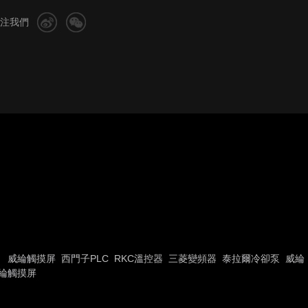
注我們
威綸觸摸屏
西門子PLC
RKC溫控器
三菱變頻器
泰拉爾冷卻泵
威綸
綸觸摸屏