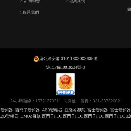
> 新聞動態
> 經典案例
關
>聯系我們
滬公網安備 31011802002635號
滬ICP備10019534號-8
24小時熱線：15721373211 同微信 傳真：021-33732662
菱變頻器
西門子變頻器
ABB變頻器
亞隆冷卻泵
富士變頻器
富士變頻器
ABB變頻器
DMOZ目錄
西門子PLC
西門子PLC
西門子PLC
西門子PLC
威