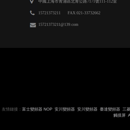
中國上海市青浦區北青公路7171號111-112室
15721373211 FAX:021-33732662
15721373211
@139.com
友情鏈接：
富士變頻器
NOP
安川變頻器
安川變頻器
臺達變頻器
三
觸摸屏