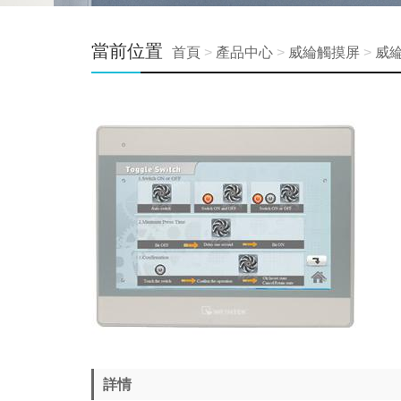
當前位置
首頁
>
產品中心
>
威綸觸摸屏
>
威綸
詳情