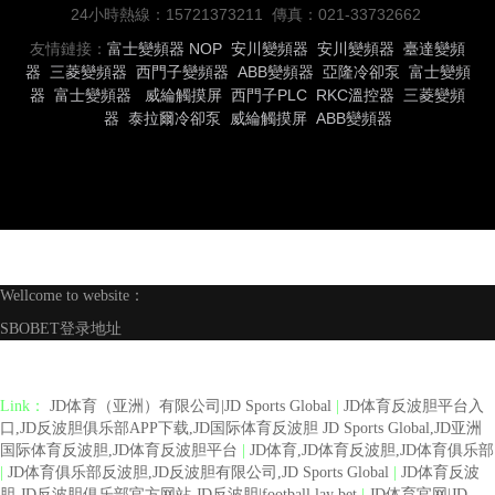
24小時熱線：15721373211 傳真：021-33732662
友情鏈接：
富士變頻器
NOP
安川變頻器
安川變頻器
臺達變頻
器
三菱變頻器
西門子變頻器
ABB變頻器
亞隆冷卻泵
富士變頻
器
富士變頻器
威綸觸摸屏
西門子PLC
RKC溫控器
三菱變頻
器
泰拉爾冷卻泵
威綸觸摸屏
ABB變頻器
Wellcome to website：
SBOBET登录地址
Link：
JD体育（亚洲）有限公司|JD Sports Global
|
JD体育反波胆平台入
口,JD反波胆俱乐部APP下载,JD国际体育反波胆 JD Sports Global,JD亚洲
国际体育反波胆,JD体育反波胆平台
|
JD体育,JD体育反波胆,JD体育俱乐部
|
JD体育俱乐部反波胆,JD反波胆有限公司,JD Sports Global
|
JD体育反波
胆,JD反波胆俱乐部官方网站,JD反波胆|football lay bet
|
JD体育官网|JD