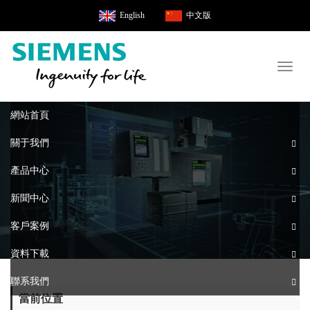
English
中文版
Toggl
naviga
網站首頁
關于我們
產品中心
新聞中心
客戶案例
資料下載
聯系我們
當前位置