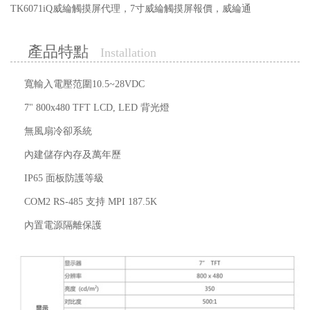
TK6071iQ威綸觸摸屏代理，7寸威綸觸摸屏報價，威綸通
產品特點
Installation
寬輸入電壓范圍10.5~28VDC
7" 800x480 TFT LCD, LED 背光燈
無風扇冷卻系統
內建儲存內存及萬年歷
IP65 面板防護等級
COM2 RS-485 支持 MPI 187.5K
內置電源隔離保護