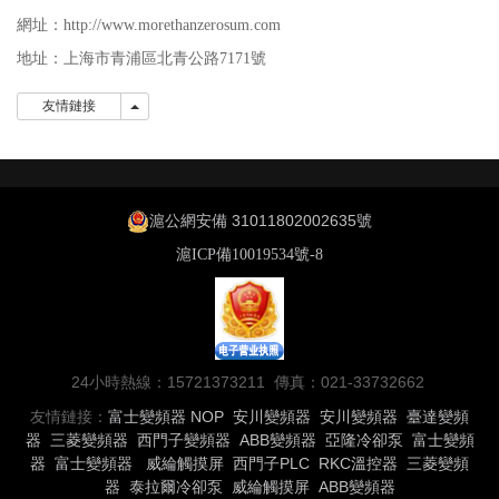
網址：http://www.morethanzerosum.com
地址：上海市青浦區北青公路7171號
友情鏈接
友情鏈接
滬公網安備 31011802002635號
滬ICP備10019534號-8
24小時熱線：15721373211 傳真：021-33732662
友情鏈接：
富士變頻器
NOP
安川變頻器
安川變頻器
臺達變頻
器
三菱變頻器
西門子變頻器
ABB變頻器
亞隆冷卻泵
富士變頻
器
富士變頻器
威綸觸摸屏
西門子PLC
RKC溫控器
三菱變頻
器
泰拉爾冷卻泵
威綸觸摸屏
ABB變頻器