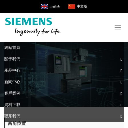
English
中文版
Toggl
naviga
網站首頁
關于我們
產品中心
新聞中心
客戶案例
資料下載
聯系我們
當前位置