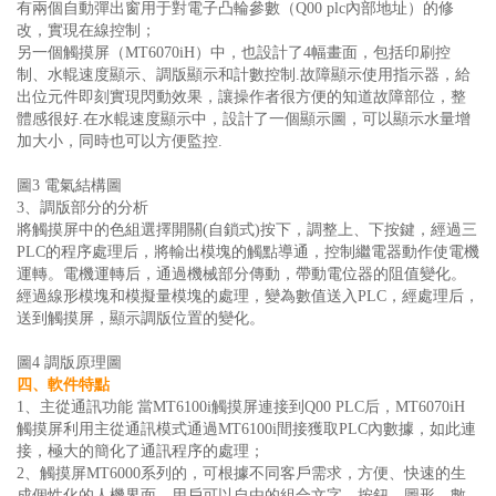
有兩個自動彈出窗用于對電子凸輪參數（Q00 plc內部地址）的修
改，實現在線控制；
另一個觸摸屏（MT6070iH）中，也設計了4幅畫面，包括印刷控
制、水輥速度顯示、調版顯示和計數控制.故障顯示使用指示器，給
出位元件即刻實現閃動效果，讓操作者很方便的知道故障部位，整
體感很好.在水輥速度顯示中，設計了一個顯示圖，可以顯示水量增
加大小，同時也可以方便監控.
圖3 電氣結構圖
3、調版部分的分析
將觸摸屏中的色組選擇開關(自鎖式)按下，調整上、下按鍵，經過三
PLC的程序處理后，將輸出模塊的觸點導通，控制繼電器動作使電機
運轉。電機運轉后，通過機械部分傳動，帶動電位器的阻值變化。
經過線形模塊和模擬量模塊的處理，變為數值送入PLC，經處理后，
送到觸摸屏，顯示調版位置的變化。
圖4 調版原理圖
四、軟件特點
1、主從通訊功能 當MT6100i觸摸屏連接到Q00 PLC后，MT6070iH
觸摸屏利用主從通訊模式通過MT6100i間接獲取PLC內數據，如此連
接，極大的簡化了通訊程序的處理；
2、觸摸屏MT6000系列的，可根據不同客戶需求，方便、快速的生
成個性化的人機界面，用戶可以自由的組合文字、按鈕、圖形、數