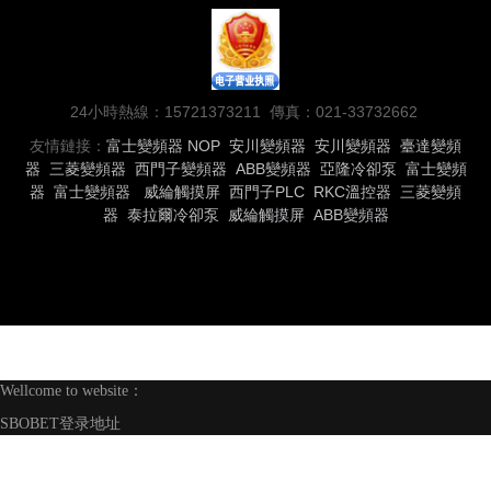
24小時熱線：15721373211 傳真：021-33732662
友情鏈接：
富士變頻器
NOP
安川變頻器
安川變頻器
臺達變頻
器
三菱變頻器
西門子變頻器
ABB變頻器
亞隆冷卻泵
富士變頻
器
富士變頻器
威綸觸摸屏
西門子PLC
RKC溫控器
三菱變頻
器
泰拉爾冷卻泵
威綸觸摸屏
ABB變頻器
Wellcome to website：
SBOBET登录地址