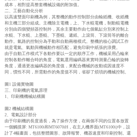
成本，相對提高整套機械設備的附加值。
二、工藝自動化分析
以高速雙面印刷機為例，其整機的動作控制部分由輸紙機、收紙機
和主機三部分組成。主機除主電機，上、下水輥電機，制動輥電機
分別由四個變頻器控制外，其余主要動作由七個氣缸分別來控制上
水輥、下水輥、上墨輥、下墨輥、遞紙、上滾筒、下滾筒等的離合
動作。氣路的控制分為手動和自動兩種模式。整機的核心調試工作
就是電氣、氣動與機械動作相匹配，避免印刷中紙張的浪費。
由于自動工作模式下各動作要以一定的順序工作，機械采用凸輪來
控制各動作離合時的角度，電氣選用編碼器來實時測量凸輪的旋轉
角度，通過更改編碼器的角度值，來配合機械的改動或因速度不
同，慣性不同，所需動作的角度值不同，省卻了煩瑣的機械控制。
圖1 設備實物圖
三、印刷機的電氣原理
1、印刷機機械結構圖
圖2 機械結構圖
2、電氣設計部分
由于印刷機的長度過長，為了操作方便，在兩個不同的位置各放置
一個觸摸屏: MT6100i和MT6070iH，在主人機界面(MT6100i)中，設
計了4幅畫面，包括整體圖形、故障報警、機器速度和印刷控制。還