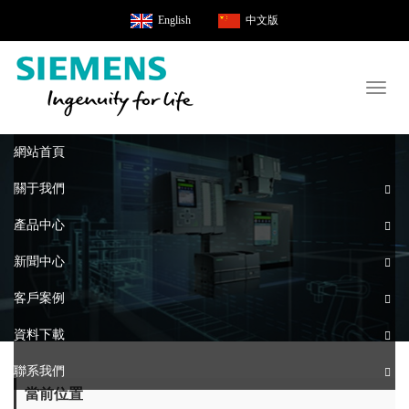
English
中文版
Toggl
naviga
網站首頁
關于我們
產品中心
新聞中心
客戶案例
資料下載
聯系我們
當前位置