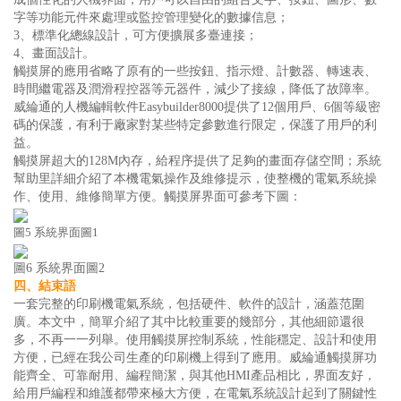
字等功能元件來處理或監控管理變化的數據信息；
3、標準化總線設計，可方便擴展多臺連接；
4、畫面設計。
觸摸屏的應用省略了原有的一些按鈕、指示燈、計數器、轉速表、
時間繼電器及潤滑程控器等元器件，減少了接線，降低了故障率。
威綸通的人機編輯軟件Easybuilder8000提供了12個用戶、6個等級密
碼的保護，有利于廠家對某些特定參數進行限定，保護了用戶的利
益。
觸摸屏超大的128M內存，給程序提供了足夠的畫面存儲空間；系統
幫助里詳細介紹了本機電氣操作及維修提示，使整機的電氣系統操
作、使用、維修簡單方便。觸摸屏界面可參考下圖：
圖5 系統界面圖1
圖6 系統界面圖2
四、結束語
一套完整的印刷機電氣系統，包括硬件、軟件的設計，涵蓋范圍
廣。本文中，簡單介紹了其中比較重要的幾部分，其他細節還很
多，不再一一列舉。使用觸摸屏控制系統，性能穩定、設計和使用
方便，已經在我公司生產的印刷機上得到了應用。威綸通觸摸屏功
能齊全、可靠耐用、編程簡潔，與其他HMI產品相比，界面友好，
給用戶編程和維護都帶來極大方便，在電氣系統設計起到了關鍵性