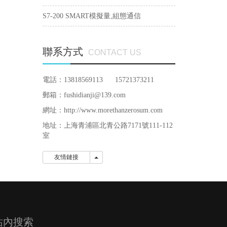
S7-200 SMART模擬量,組態通信
聯系方式
CONTACT US
電話：13818569113 15721373211
郵箱：fushidianji@139.com
網址：http://www.morethanzerosum.com
地址：
上海青浦區北青公路7171號111-112
室
友情鏈接
友情鏈接
站內搜索