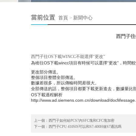
當前位置
首頁
>
新聞中心
西門子往
西門子往OS下載WINCC不能選擇“更改”
為啥往OS下載wincc項目有時候可以選擇“更改”，時間
更改部分傳送。
整個項目整體全部傳送。
數據差很多，所以傳輸時間差很大。
全部傳送的話，整個項目都要下載更新進去，數據量比
OS下載過程解析
http://www.ad.siemens.com.cn/download/docMessage
上一個：
西門子如何給PCS7內SFC塊和CFC塊加密
下一個：
西門子CPU 410SIS可以和S7-400H做S7通訊嗎