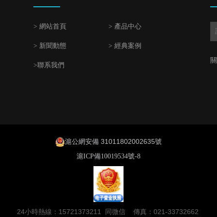
> 網站首頁
> 產品中心
> 新聞動態
> 經典案例
關
>聯系我們
滬公網安備 31011802002635號
滬ICP備10019534號-8
24小時熱線：15721373211 同微信 傳真：021-33732662