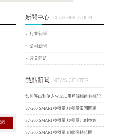
新聞中心
CLASSIFICATION
行業新聞
公司新聞
常見問題
熱點新聞
NEWS CENTER
如何導出和倒入WinCC用戶歸檔的數據記
錄？
S7-200 SMART模擬量,模擬量常問問題
S7-200 SMART模擬量,模擬量比例換算
返回
S7-200 SMART模擬量,組態保持范圍