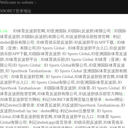
Wellcome to website：
SBOBET登录地址
Link：
JD体育反波胆官网,JD亚洲国际,JD国际(反波胆)有限公司
|
JD国际
体育反波胆,JD国际(反波胆)有限公司,JD反波胆俱乐部投资官网
|
利记
sbobet股份有限公司
|
JD体育俱乐部反波胆-JD反波胆平台APP下载
|
JD体
育（亚洲）有限公司|JD Sports Global
|
JD体育反波胆平台入口,JD反波胆
俱乐部APP下载,JD国际体育反波胆 JD Sports Global,JD亚洲国际体育反波
胆,JD体育反波胆平台
|
JD体育俱乐部|JD Sports Global JD体育（亚洲）有
限公司|JD Sports Global
|
JD Sports Global有限公司,JD亚洲国际体育反波
胆,JD Sportbook Taruhanlawan
|
JD Sports Global 亚洲国际体育反波胆有限
公司
|
JD体育反波胆官网
|
JD Sports Global,JD体育反波胆投资官网,JD体育
反波胆平台入口
|
JD Sports Global有限公司,JD亚洲国际体育反波胆,JD
Sportbook Taruhanlawan
|
JD国际体育反波胆
|
JD体育-JD Sports Global
|
JD
体育反波胆投资官网,JD体育反波胆有限公司,JD反波胆俱乐部官方网站
|
JD体育反波胆官方网站
|
利记SBOBET体育网页版注册登录
|
sbobet网址-
利记sbobet注册登录
|
JD体育反波胆,JD反波胆|Sportbook Taruhanlawan,JD
反波胆|football lay bet
|
sbobet网址-利记sbobet注册登录
|
JD Sports
Global,JD体育反波胆投资官网,JD体育反波胆平台入口
|
JD体育 Sports
Global有限公司
|
利记sbobet(app)首页登录
|
JD俱乐部反波胆,JD体育俱乐