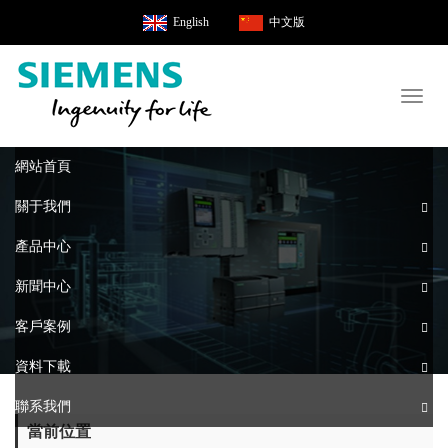
English
中文版
Toggl
naviga
網站首頁
關于我們
產品中心
新聞中心
客戶案例
資料下載
聯系我們
當前位置