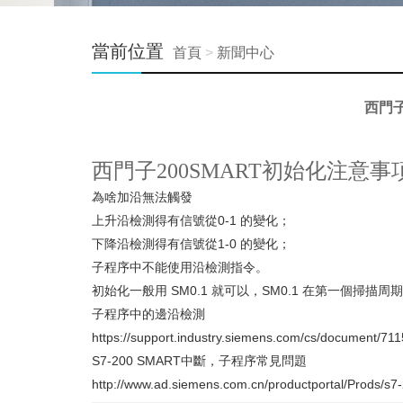
當前位置
首頁
>
新聞中心
西門子
西門子200SMART初始化注意事
為啥加沿無法觸發
上升沿檢測得有信號從0-1 的變化；
下降沿檢測得有信號從1-0 的變化；
子程序中不能使用沿檢測指令。
初始化一般用 SM0.1 就可以，SM0.1 在第一個掃描周期
子程序中的邊沿檢測
https://support.industry.siemens.com/cs/document/71
S7-200 SMART中斷，子程序常見問題
http://www.ad.siemens.com.cn/productportal/Prods/s