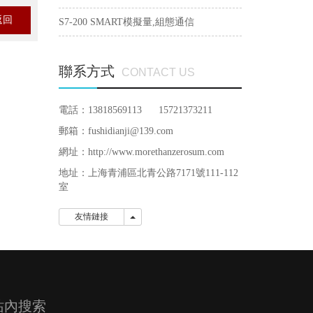
返回
S7-200 SMART模擬量,組態通信
聯系方式
CONTACT US
電話：13818569113 15721373211
郵箱：fushidianji@139.com
網址：http://www.morethanzerosum.com
地址：
上海青浦區北青公路7171號111-112
室
友情鏈接
友情鏈接
站內搜索