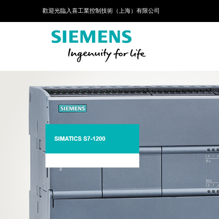
歡迎光臨入喜工業控制技術（上海）有限公司