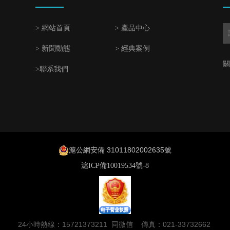
> 網站首頁
> 產品中心
> 新聞動態
> 經典案例
關
>聯系我們
滬公網安備 31011802002635號
滬ICP備10019534號-8
24小時熱線：15721373211 同微信 傳真：021-33732662