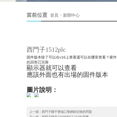
當前位置
首頁
>
新聞中心
西門子1512plc
固件版本除了可以在v16上查看還可以在哪里查看？
此回答已完善
顯示器就可以查看
應該外面也有出場的固件版本
圖片說明：
上一個：
西門子關于雙端口雙網絡切換的問題
下一個：
西門子關于1500控制CU310的電機