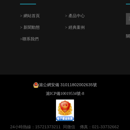
> 網站首頁
> 產品中心
> 新聞動態
> 經典案例
關
>聯系我們
滬公網安備 31011802002635號
滬ICP備10019534號-8
24小時熱線：15721373211 同微信 傳真：021-33732662