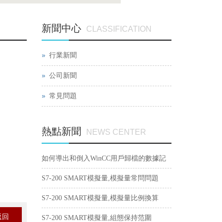
新聞中心
CLASSIFICATION
行業新聞
公司新聞
常見問題
熱點新聞
NEWS CENTER
如何導出和倒入WinCC用戶歸檔的數據記
錄？
S7-200 SMART模擬量,模擬量常問問題
S7-200 SMART模擬量,模擬量比例換算
返回
S7-200 SMART模擬量,組態保持范圍