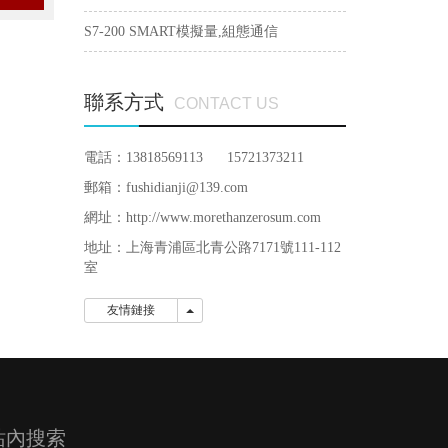
S7-200 SMART模擬量,組態通信
聯系方式
CONTACT US
電話：13818569113 15721373211
郵箱：fushidianji@139.com
網址：http://www.morethanzerosum.com
地址：
上海青浦區北青公路7171號111-112
室
友情鏈接
友情鏈接
站內搜索