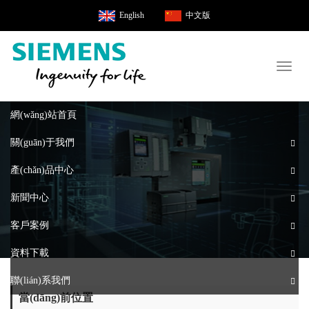
English
中文版
Toggl
naviga
網(wǎng)站首頁
關(guān)于我們
產(chǎn)品中心
新聞中心
客戶案例
資料下載
聯(lián)系我們
當(dāng)前位置