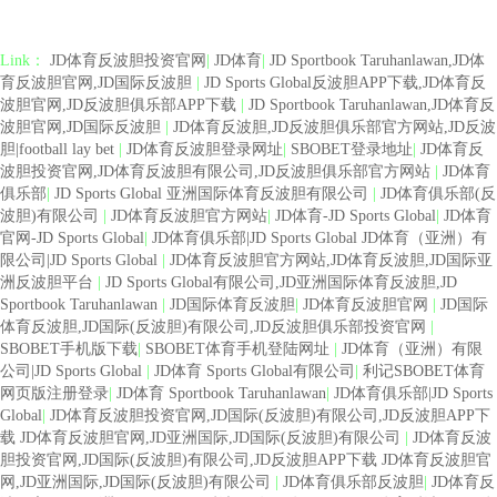
Link：
JD体育反波胆投资官网
|
JD体育
|
JD Sportbook Taruhanlawan,JD体
育反波胆官网,JD国际反波胆
|
JD Sports Global反波胆APP下载,JD体育反
波胆官网,JD反波胆俱乐部APP下载
|
JD Sportbook Taruhanlawan,JD体育反
波胆官网,JD国际反波胆
|
JD体育反波胆,JD反波胆俱乐部官方网站,JD反波
胆|football lay bet
|
JD体育反波胆登录网址
|
SBOBET登录地址
|
JD体育反
波胆投资官网,JD体育反波胆有限公司,JD反波胆俱乐部官方网站
|
JD体育
俱乐部
|
JD Sports Global 亚洲国际体育反波胆有限公司
|
JD体育俱乐部(反
波胆)有限公司
|
JD体育反波胆官方网站
|
JD体育-JD Sports Global
|
JD体育
官网-JD Sports Global
|
JD体育俱乐部|JD Sports Global JD体育（亚洲）有
限公司|JD Sports Global
|
JD体育反波胆官方网站,JD体育反波胆,JD国际亚
洲反波胆平台
|
JD Sports Global有限公司,JD亚洲国际体育反波胆,JD
Sportbook Taruhanlawan
|
JD国际体育反波胆
|
JD体育反波胆官网
|
JD国际
体育反波胆,JD国际(反波胆)有限公司,JD反波胆俱乐部投资官网
|
SBOBET手机版下载
|
SBOBET体育手机登陆网址
|
JD体育（亚洲）有限
公司|JD Sports Global
|
JD体育 Sports Global有限公司
|
利记SBOBET体育
网页版注册登录
|
JD体育 Sportbook Taruhanlawan
|
JD体育俱乐部|JD Sports
Global
|
JD体育反波胆投资官网,JD国际(反波胆)有限公司,JD反波胆APP下
载 JD体育反波胆官网,JD亚洲国际,JD国际(反波胆)有限公司
|
JD体育反波
胆投资官网,JD国际(反波胆)有限公司,JD反波胆APP下载 JD体育反波胆官
网,JD亚洲国际,JD国际(反波胆)有限公司
|
JD体育俱乐部反波胆
|
JD体育反