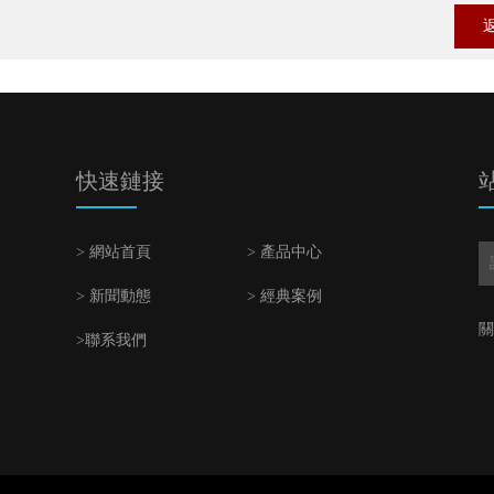
快速鏈接
> 網站首頁
> 產品中心
> 新聞動態
> 經典案例
關
>聯系我們