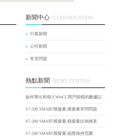
新聞中心
CLASSIFICATION
行業新聞
公司新聞
常見問題
熱點新聞
NEWS CENTER
如何導出和倒入WinCC用戶歸檔的數據記
錄？
S7-200 SMART模擬量,模擬量常問問題
S7-200 SMART模擬量,模擬量比例換算
S7-200 SMART模擬量,組態保持范圍