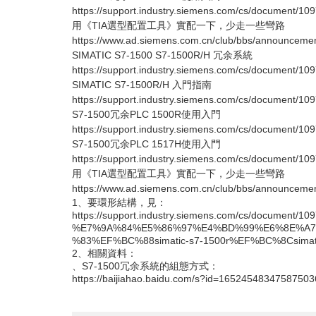
https://support.industry.siemens.com/cs/document/10
用《TIA選型配置工具》實配一下，少走一些彎路
https://www.ad.siemens.com.cn/club/bbs/announceme
SIMATIC S7-1500 S7-1500R/H 冗余系統
https://support.industry.siemens.com/cs/document/10
SIMATIC S7-1500R/H 入門指南
https://support.industry.siemens.com/cs/document/10
S7-1500冗余PLC 1500R使用入門
https://support.industry.siemens.com/cs/document/10
S7-1500冗余PLC 1517H使用入門
https://support.industry.siemens.com/cs/document/10
用《TIA選型配置工具》實配一下，少走一些彎路
https://www.ad.siemens.com.cn/club/bbs/announceme
1、要環形結構，見：
https://support.industry.siemens.com/cs/docume
%E7%9A%84%E5%86%97%E4%BD%99%E6%8E%A
%83%EF%BC%88simatic-s7-1500r%EF%BC%8Csimati
2、相關資料：
、S7-1500冗余系統的組態方式：
https://baijiahao.baidu.com/s?id=16524548347587503