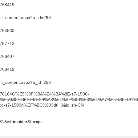
9768419
nt_content.aspx?a_id=298
9754833
9757712
9768407
9768419
nt_content.aspx?a_id=298
nt/109761646/%E5%9F%BA%E4%BA%8E-s7-1500-
7%E5%88%B6%E5%99%A8%E4%BE%9B%E8%B4%A7%E5%8F%91%
c-s7-1500h%EF%BC%89?dti=0&lc=zh-CN
61&wfr=spider&for=pc