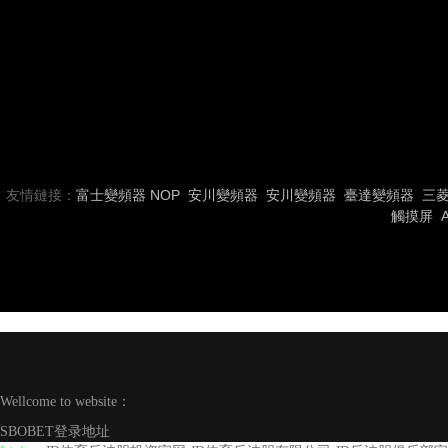
友情鏈接：
富士變頻器
NOP
安川變頻器
安川變頻器
臺達變頻器
三
觸摸屏
Wellcome to website：
SBOBET登录地址