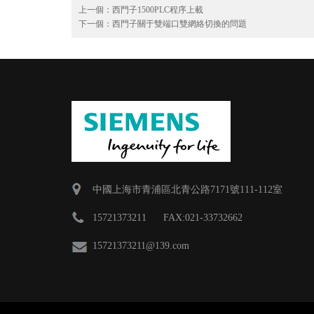
上一個：
西門子1500PLC程序上載
下一個：
西門子關于雙端口雙網絡切換的問題
中國上海市青浦區北青公路7171號111-112室
15721373211 FAX:021-33732662
15721373211
@139.com