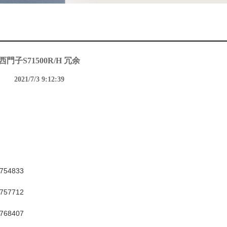
西門子S71500R/H 冗余
2021/7/3 9:12:39
9754833
9757712
9768407