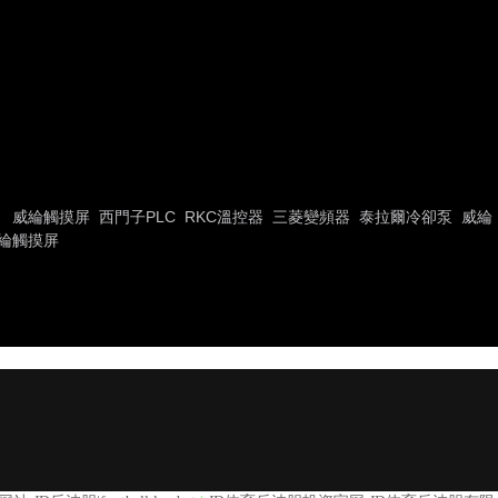
威綸觸摸屏
西門子PLC
RKC溫控器
三菱變頻器
泰拉爾冷卻泵
威綸
綸觸摸屏