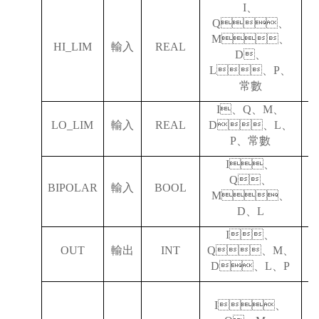
I
、
Q
、
M
、
HI_LIM
輸入
REAL
D
、
L
、
P
、
常數
I
、
Q
、
M
、
LO_LIM
輸入
REAL
D
、
L
、
P
、常數
I
、
Q
、
BIPOLAR
輸入
BOOL
M
、
D
、
L
I
、
OUT
輸出
INT
Q
、
M
、
D
、
L
、
P
I
、