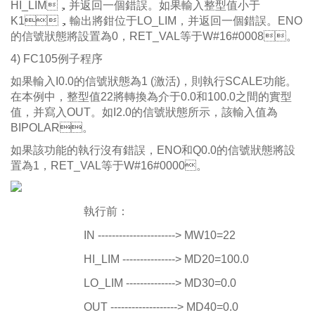
HI_LIM
，并返回一個錯誤。如果輸入整型值小于
K1
，輸出將鉗位于
LO_LIM
，并返回一個錯誤。
ENO
的信號狀態將設置為
0
，
RET_VAL
等于
W#16#0008
。
4)
FC105
例子程序
如果輸入
I0.0
的信號狀態為
1 (
激活
)
，則執行
SCALE
功能。
在本例中，整型值
22
將轉換為介于
0.0
和
100.0
之間的實型
值，并寫入
OUT
。如
I2.0
的信號狀態所示，該輸入值為
BIPOLAR
。
如果該功能的執行沒有錯誤，
ENO
和
Q0.0
的信號狀態將設
置為
1
，
RET_VAL
等于
W#16#0000
。
執行前：
IN ----------------------> MW10=22
HI_LIM ---------------> MD20=100.0
LO_LIM --------------> MD30=0.0
OUT -------------------> MD40=0.0