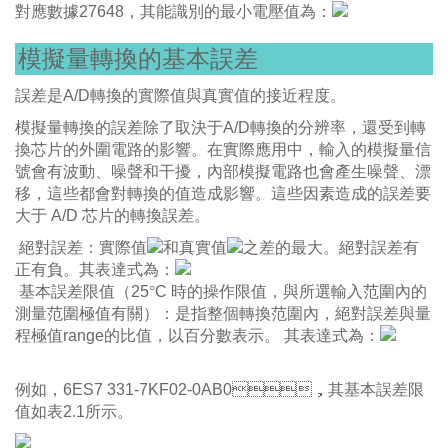
對應數據
27648
，其能識別的最小電壓值為：
模擬量轉換的基本誤差
誤差是
A/D
轉換的實際值與真實值的接近程度。
模擬量轉換的誤差除了取決于
A/D
轉換的分辨率，還受到轉
換芯片的外圍電路的影響。在實際應用中，輸入的模擬量信
號會有波動、噪聲和干擾，內部模擬電路也會產生噪聲、漂
移，這些都會對轉換的值造成影響。這些因素造成的誤差要
大于
A/D
芯片的轉換誤差。
絕對誤差：實際值
和真實值
之差的最大。絕對誤差有
正有負。
其表達式為：
基本誤差限值（
25
°
C
時的操作限值，與所選輸入范圍內的
測量范圍極值有關）：是指整個轉換范圍內，絕對誤差與量
程極值
range
的比值，以百分數表示。
其表達式為：
例如，
6ES7 331-7KF02-0AB0
，其基本誤差限
值如表
2.1
所示。