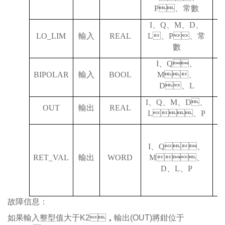
P
、常數
I
、
Q
、
M
、
D
、
LO_LIM
輸入
REAL
L
、
P
、常
數
I
、
Q
、
BIPOLAR
輸入
BOOL
M
、
D
、
L
I
、
Q
、
M
、
D
、
OUT
輸出
REAL
L
、
P
I
、
Q
、
RET_VAL
輸出
WORD
M
、
D
、
L
、
P
故障信息：
如果輸入整型值大于
K2
，輸出
(OUT)
將鉗位于