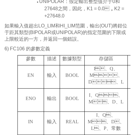
UNIPOLAR
：假定輸出整型值介于
0
和
●
27648
之間，因此，
K1 = 0.0
，
K2 =
+27648.0
如果輸入值超出
LO_LIM
和
HI_LIM
范圍，輸出
(OUT)
將鉗位
于距其類型
(BIPOLAR
或
UNIPOLAR)
的指定范圍的下限或
上限較近的一方，并返回一個錯誤。
6)
FC106
的參數定義
參數
描述
數據類型
存儲區
I
、
Q
、
使
EN
輸入
BOOL
M
、
D
、
L
I
、
Q
、
ENO
輸出
BOOL
M
、
D
、
L
I
、
Q
、
IN
輸入
REAL
M
、
D
、
L
、
P
、常數