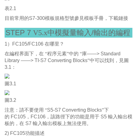
表
2.1
目前常用的
S7-300
模板規格型號參見模板手冊，
下載鏈接
STEP 7
/
V5.x中模擬量輸入
輸出的編程
1
）
FC105/FC106
在哪里？
在編程界面下，在
“程序元素”
中的
“庫
——> Standard
Library ——> TI-S7 Converting Blocks
”
中可以找到，見圖
3.1
：
圖
3.1
圖
3.2
注意：請不要使用
“
S5-S7 Converting Blocks
”
下
的
FC105
，
FC106
，該路徑下的功能是用于
S5
輸入輸出模
板的，在
S7
輸入輸出模板上無法使用。
2) FC105
功能描述