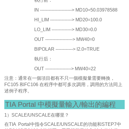
執行前：
IN ----------------------> MD10=50.03978588
HI_LIM ---------------> MD20=100.0
LO_LIM --------------> MD30=0.0
OUT -------------------> MW40=0
BIPOLAR ------------> I2.0=TRUE
執行后：
OUT ------------------> MW40=22
注意：通常在一個項目都有不只一個模擬量需要轉換，
FC105
和
FC106
在程序中都可多次調用，調用的方法同上
述例子程序。
TIA Portal
/
中模擬量輸入
輸出的編程
1
）
SCALE/UNSCALE
在哪里
？
在
TIA Portal
中指令
SCALE/UNSCALE
的功能和
STEP7
中