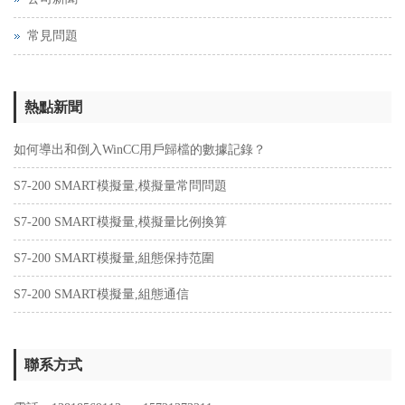
常見問題
熱點新聞
如何導出和倒入WinCC用戶歸檔的數據記錄？
S7-200 SMART模擬量,模擬量常問問題
S7-200 SMART模擬量,模擬量比例換算
S7-200 SMART模擬量,組態保持范圍
S7-200 SMART模擬量,組態通信
聯系方式