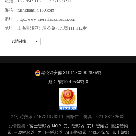
電話：13818569113 15721373211
郵箱：fushidianji@139.com
網址：http://www.morethanzerosum.com
地址：
上海青浦區北青公路7171號111-112室
友情鏈接
友情鏈接
滬公網安備 31011802002635號
滬ICP備10019534號-8
24小時熱線：15721373211 同微信 傳真：021-33732662
友情鏈接：
富士變頻器
NOP
安川變頻器
安川變頻器
臺達變頻
器
三菱變頻器
西門子變頻器
ABB變頻器
亞隆冷卻泵
富士變頻