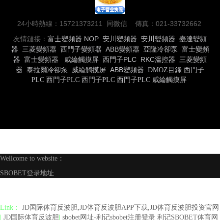
24小時熱線：15721373211 同微信 傳真：021-33732662
友情鏈接：
富士變頻器
NOP
安川變頻器
安川變頻器
臺達變頻
器
三菱變頻器
西門子變頻器
ABB變頻器
亞隆冷卻泵
富士變頻
器
富士變頻器
威綸觸摸屏
西門子PLC
RKC溫控器
三菱變頻
器
泰拉爾冷卻泵
威綸觸摸屏
ABB變頻器
DMOZ目錄
西門子
PLC
西門子PLC
西門子PLC
西門子PLC
威綸觸摸屏
Wellcome to website：
SBOBET登录地址
Link：
JD国际体育反波胆,JD体育反波胆APP下载,JD体育反波胆投资官网
|
JD国际体育反波胆
|
sbobet网址-利记sbobet注册登录 利记SBOBET体育网