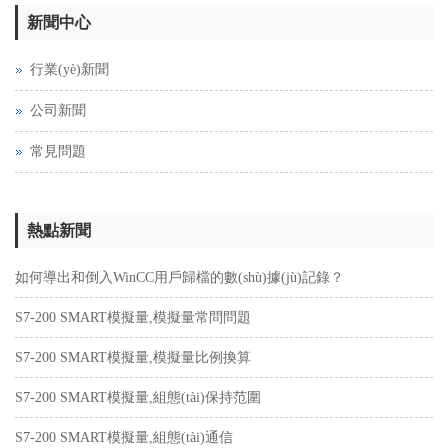
新聞中心
行業(yè)新聞
公司新聞
常見問題
熱點新聞
如何導出和倒入WinCC用戶歸檔的數(shù)據(jù)記錄？
S7-200 SMART模擬量,模擬量常問問題
S7-200 SMART模擬量,模擬量比例換算
S7-200 SMART模擬量,組態(tài)保持范圍
S7-200 SMART模擬量,組態(tài)通信