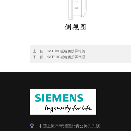
上一個：
cMT3090威綸觸摸屏報價
下一個：
cMT3103威綸觸摸屏代理
中國上海市青浦區北青公路7171號