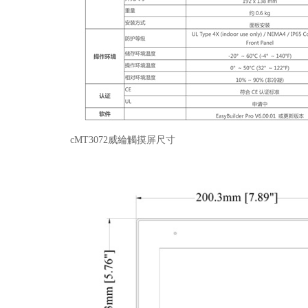
cMT3072威綸觸摸屏尺寸