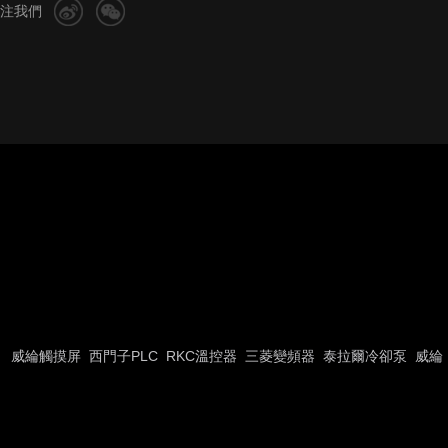
注我們
威綸觸摸屏
西門子PLC
RKC溫控器
三菱變頻器
泰拉爾冷卻泵
威綸