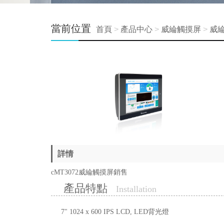
當前位置
首頁
>
產品中心
>
威綸觸摸屏
>
威綸
詳情
cMT3072威綸觸摸屏銷售
產品特點
Installation
7" 1024 x 600 IPS LCD, LED背光燈