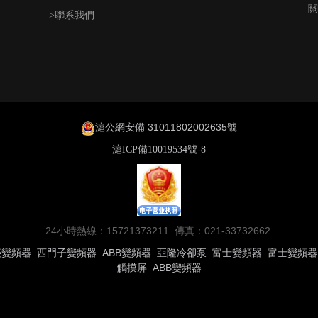
關
>聯系我們
滬公網安備 31011802002635號
滬ICP備10019534號-8
24小時熱線：15721373211 傳真：021-33732662
菱變頻器
西門子變頻器
ABB變頻器
亞隆冷卻泵
富士變頻器
富士變頻器
觸摸屏
ABB變頻器