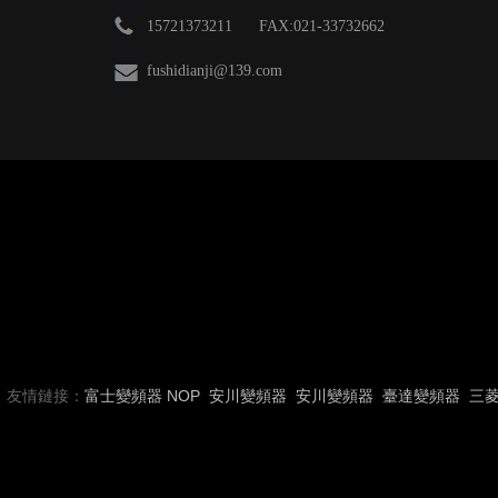
15721373211 FAX:021-33732662
fushidianji@139.com
友情鏈接：
富士變頻器
NOP
安川變頻器
安川變頻器
臺達變頻器
三