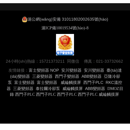
滬公網(wǎng)安備 31011802002635號(hào)
滬ICP備10019534號(hào)-8
24小時(shí)熱線：15721373211 同微信 傳真：021-33732662
友情鏈接：
富士變頻器
NOP
安川變頻器
安川變頻器
臺(tái)達
(dá)變頻器
三菱變頻器
西門子變頻器
ABB變頻器
亞隆冷卻
泵
富士變頻器
富士變頻器
威綸觸摸屏
西門子PLC
RKC溫控
器
三菱變頻器
泰拉爾冷卻泵
威綸觸摸屏
ABB變頻器
DMOZ目
錄
西門子PLC
西門子PLC
西門子PLC
西門子PLC
威綸觸摸屏