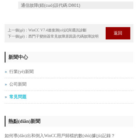
通信故障(錯(cuò)誤代碼:D801)
上一個(gè)：
WinCC V7.4連接測(cè)試與通訊診斷
返回
下一個(gè)：
西門子變頻器常見故障原因及代碼故障說明
新聞中心
行業(yè)新聞
公司新聞
常見問題
熱點(diǎn)新聞
如何導(dǎo)出和倒入WinCC用戶歸檔的數(shù)據(jù)記錄？