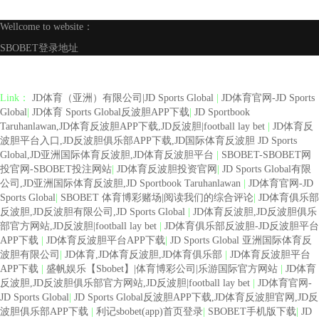
Wellcome to website：
SBOBET登录地址
Link：
JD体育（亚洲）有限公司|JD Sports Global
|
JD体育官网-JD Sports
Global
|
JD体育 Sports Global反波胆APP下载
|
JD Sportbook
Taruhanlawan,JD体育反波胆APP下载,JD反波胆|football lay bet
|
JD体育反
波胆平台入口,JD反波胆俱乐部APP下载,JD国际体育反波胆 JD Sports
Global,JD亚洲国际体育反波胆,JD体育反波胆平台
|
SBOBET-SBOBET网
投官网-SBOBET投注网站
|
JD体育反波胆投资官网
|
JD Sports Global有限
公司,JD亚洲国际体育反波胆,JD Sportbook Taruhanlawan
|
JD体育官网-JD
Sports Global
|
SBOBET 体育博彩赌场|阅读我们的综合评论
|
JD体育俱乐部
反波胆,JD反波胆有限公司,JD Sports Global
|
JD体育反波胆,JD反波胆俱乐
部官方网站,JD反波胆|football lay bet
|
JD体育俱乐部反波胆-JD反波胆平台
APP下载
|
JD体育反波胆平台APP下载
|
JD Sports Global 亚洲国际体育反
波胆有限公司
|
JD体育,JD体育反波胆,JD体育俱乐部
|
JD体育反波胆平台
APP下载
|
盛帆娱乐【Sbobet】|体育博彩公司|乐游国际官方网站
|
JD体育
反波胆,JD反波胆俱乐部官方网站,JD反波胆|football lay bet
|
JD体育官网-
JD Sports Global
|
JD Sports Global反波胆APP下载,JD体育反波胆官网,JD反
波胆俱乐部APP下载
|
利记sbobet(app)首页登录
|
SBOBET手机版下载
|
JD