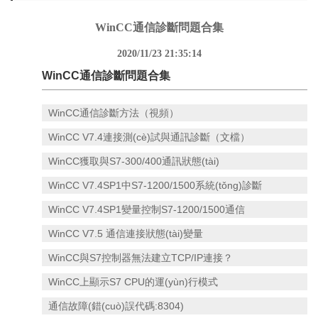
WinCC通信診斷問題合集
2020/11/23 21:35:14
WinCC通信診斷問題合集
WinCC通信診斷方法（視頻）
WinCC V7.4連接測(cè)試與通訊診斷（文檔）
WinCC獲取與S7-300/400通訊狀態(tài)
WinCC V7.4SP1中S7-1200/1500系統(tǒng)診斷
WinCC V7.4SP1變量控制S7-1200/1500通信
WinCC V7.5 通信連接狀態(tài)變量
WinCC與S7控制器無法建立TCP/IP連接？
WinCC上顯示S7 CPU的運(yùn)行模式
通信故障(錯(cuò)誤代碼:8304)