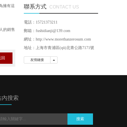
聯系方式
因為擁有這
CONTACT US
電話：15721373211
余人的銷售
郵箱：fushidianji@139.com
網址：http://www.morethanzerosum.com
地址：上海市青浦區(qū)北青公路7171號
返回
友情鏈接
友情鏈接
站內搜索
搜索