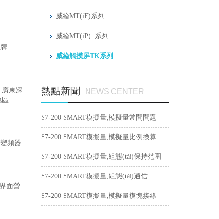
威綸MT(iE)系列
威綸MT(iP）系列
品牌
威綸觸摸屏TK系列
熱點新聞
、廣東深
NEWS CENTER
地區
S7-200 SMART模擬量,模擬量常問問題
S7-200 SMART模擬量,模擬量比例換算
及變頻器
S7-200 SMART模擬量,組態(tài)保持范圍
S7-200 SMART模擬量,組態(tài)通信
機界面營
S7-200 SMART模擬量,模擬量模塊接線