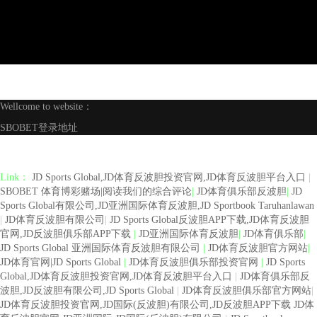
Wellcome to website：
SBOBET登录地址
Link：
JD Sports Global,JD体育反波胆投资官网,JD体育反波胆平台入口
|
SBOBET 体育博彩赌场|阅读我们的综合评论
|
JD体育俱乐部反波胆
|
JD
Sports Global有限公司,JD亚洲国际体育反波胆,JD Sportbook Taruhanlawan
|
JD体育反波胆有限公司
|
JD Sports Global反波胆APP下载,JD体育反波胆
官网,JD反波胆俱乐部APP下载
|
JD亚洲国际体育反波胆
|
JD体育俱乐部
|
JD Sports Global 亚洲国际体育反波胆有限公司
|
JD体育反波胆官方网站
|
JD体育官网|JD Sports Global
|
JD体育反波胆俱乐部投资官网
|
JD Sports
Global,JD体育反波胆投资官网,JD体育反波胆平台入口
|
JD体育俱乐部反
波胆,JD反波胆有限公司,JD Sports Global
|
JD体育反波胆俱乐部官方网站
|
JD体育反波胆投资官网,JD国际(反波胆)有限公司,JD反波胆APP下载 JD体