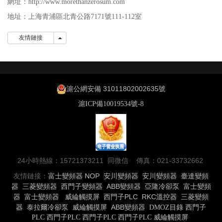
網址：http://www.morethanzerosum.com
地址：
上海青浦區北青公路7171號111-112室
友情鏈接
友情鏈接
滬公網安備 31011802002635號
滬ICP備10019534號-8
24小時熱線：15721373211 同微信 傳真：021-33732662
友情鏈接：
富士變頻器
NOP
安川變頻器
安川變頻器
臺達變頻
器
三菱變頻器
西門子變頻器
ABB變頻器
亞隆冷卻泵
富士變頻
器
富士變頻器
威綸觸摸屏
西門子PLC
RKC溫控器
三菱變頻
器
泰拉爾冷卻泵
威綸觸摸屏
ABB變頻器
DMOZ目錄
西門子
PLC
西門子PLC
西門子PLC
西門子PLC
威綸觸摸屏