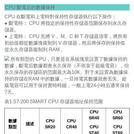
CPU 斷電后的數據保持
CPU 在斷電和上電時對保持性存儲器執行以下操作：
● 斷電時： CPU 將指定的保持性存儲器范圍保存到永久存
儲器。
● 上電時： CPU 先將 V 、M、C 和 T 存儲器清零，將所有
初始值都從數據塊復制到 V 存儲器，然后將保存的保持值
從永久存儲器復制到 RAM 。
所有類型的 CPU，只要是在系統塊里設置了數據保持的
數據，斷電后數據都會永久保存（不依靠于超級電容），但
永久保存的存儲區的范圍最大為10K。對于未設置為數據保
持的存儲在RAM 中的數據，一旦掉電其數據就會丟失。超
級電容可以用于保持實時時鐘，一般上電24小時后通常保持
7天。
表1.S7-200 SMART CPU 存儲器地址保持范圍
CPU
CPU
SR40
SR60
數據
CPU
CPU
描述
類型
SR20
CR40
CPU
CPU
ST40
ST60