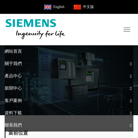
English
中文版
Toggl
naviga
網站首頁
關于我們
產品中心
新聞中心
客戶案例
資料下載
聯系我們
當前位置