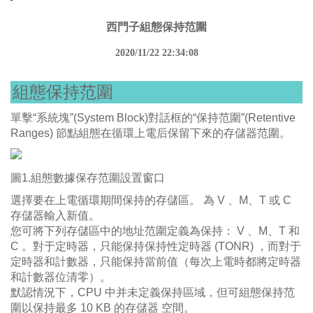
西門子組態保持范圍
2020/11/22 22:34:08
組態保持范圍
單擊“系統塊”(System Block)對話框的“保持范圍”(Retentive
Ranges) 節點組態在循環上電后保留下來的存儲器范圍。
圖1.組態數據保存范圍設置窗口
選擇要在上電循環期間保持的存儲區。 為 V 、M、T 或 C
存儲器輸入新值。
您可將下列存儲區中的地址范圍定義為保持： V 、M、T 和
C 。對于定時器，只能保持保持性定時器 (TONR) ，而對于
定時器和計數器，只能保持當前值（每次上電時都將定時器
和計數器位清零）。
默認情況下，CPU 中并未定義保持區域，但可組態保持范
圍以保持最多 10 KB 的存儲器 空間。