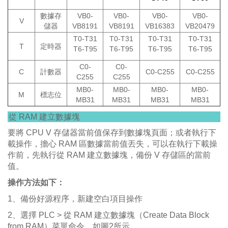
數據存
VB0-
VB0-
VB0-
VB0-
V
儲器
VB8191
VB8191
VB16383
VB20479
T0-T31
T0-T31
T0-T31
T0-T31
T
定時器
T6-T95
T6-T95
T6-T95
T6-T95
C0-
C0-
C
計數器
C0-C255
C0-C255
C255
C255
MB0-
MB0-
MB0-
MB0-
M
標志位
MB31
MB31
MB31
MB31
從 RAM 建立數據塊
要將 CPU V 存儲器當前值保存到數據塊頁面；或者執行下
載操作，擔心 RAM 區數據當前值丟失，可以在執行下載操
作前，先執行從 RAM 建立數據塊，備份 V 存儲區的當前
值。
操作方法如下：
1、備份好源程序，新建空白項目操作
2、選擇 PLC > 從 RAM 建立數據塊（Create Data Block
from RAM）菜單命令。如圖2所示