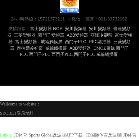
24小時熱線：15721373211 同微信 傳真：021-33732662
友情鏈接：
富士變頻器
NOP
安川變頻器
安川變頻器
臺達變頻
器
三菱變頻器
西門子變頻器
ABB變頻器
亞隆冷卻泵
富士變頻
器
富士變頻器
威綸觸摸屏
西門子PLC
RKC溫控器
三菱變頻
器
泰拉爾冷卻泵
威綸觸摸屏
ABB變頻器
DMOZ目錄
西門子
PLC
西門子PLC
西門子PLC
西門子PLC
威綸觸摸屏
Wellcome to website：
SBOBET登录地址
Link：
JD体育 Sports Global反波胆APP下载
|
JD国际体育反波胆
|
JD体育