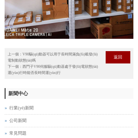
上一個：
V90驅(qū)動器可以用于長時間滿負(fù)載發(fā)
返回
電制動狀態(tài)嗎
下一個：
西門子V90伺服驅(qū)動器處于發(fā)電狀態(tài)
運(yùn)行時能否長時間運(yùn)行
新聞中心
行業(yè)新聞
公司新聞
常見問題