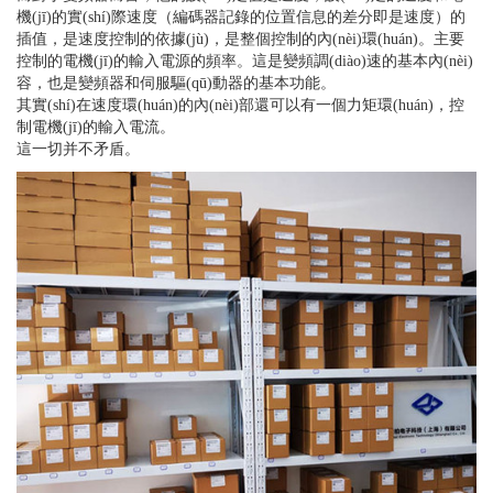
機(jī)的實(shí)際速度（編碼器記錄的位置信息的差分即是速度）的
插值，是速度控制的依據(jù)，是整個控制的內(nèi)環(huán)。主要
控制的電機(jī)的輸入電源的頻率。這是變頻調(diào)速的基本內(nèi)
容，也是變頻器和伺服驅(qū)動器的基本功能。
其實(shí)在速度環(huán)的內(nèi)部還可以有一個力矩環(huán)，控
制電機(jī)的輸入電流。
這一切并不矛盾。