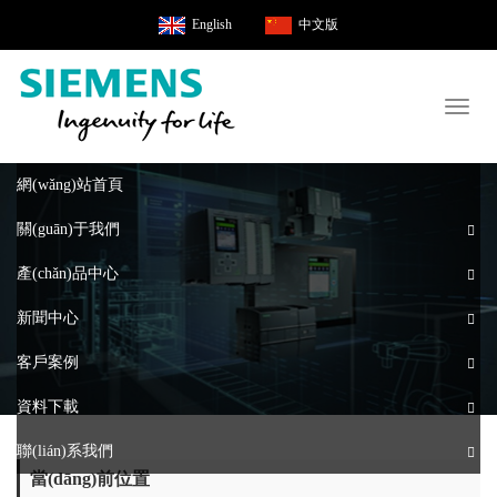
English
中文版
Toggl
naviga
網(wǎng)站首頁
關(guān)于我們
產(chǎn)品中心
新聞中心
客戶案例
資料下載
聯(lián)系我們
當(dāng)前位置