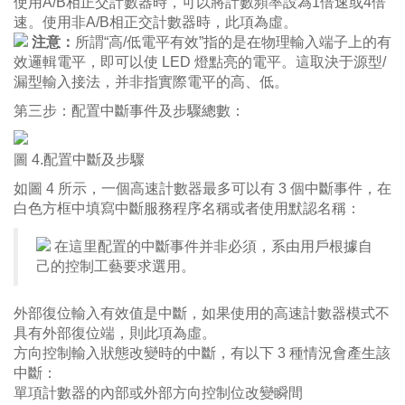
使用A/B相正交計數器時，可以將計數頻率設為1倍速或4倍
速。使用非A/B相正交計數器時，此項為虛。
注意：
所謂“高/低電平有效”指的是在物理輸入端子上的有
效邏輯電平，即可以使 LED 燈點亮的電平。這取決于源型/
漏型輸入接法，并非指實際電平的高、低。
第三步：配置中斷事件及步驟總數：
圖 4.配置中斷及步驟
如圖 4 所示，一個高速計數器最多可以有 3 個中斷事件，在
白色方框中填寫中斷服務程序名稱或者使用默認名稱：
在這里配置的中斷事件并非必須，系由用戶根據自
己的控制工藝要求選用。
外部復位輸入有效值是中斷，如果使用的高速計數器模式不
具有外部復位端，則此項為虛。
方向控制輸入狀態改變時的中斷，有以下 3 種情況會產生該
中斷：
單項計數器的內部或外部方向控制位改變瞬間