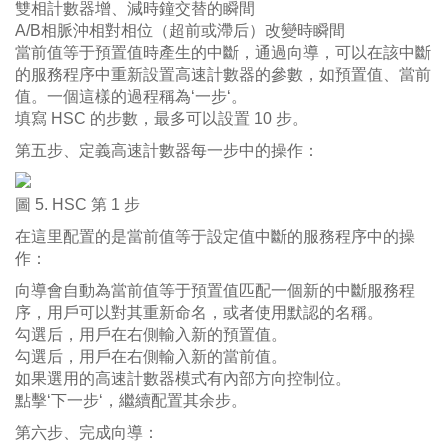
雙相計數器增、減時鐘交替的瞬間
A/B相脈沖相對相位（超前或滯后）改變時瞬間
當前值等于預置值時產生的中斷，通過向導，可以在該中斷
的服務程序中重新設置高速計數器的參數，如預置值、當前
值。一個這樣的過程稱為‘一步‘。
填寫 HSC 的步數，最多可以設置 10 步。
第五步、定義高速計數器每一步中的操作：
圖 5. HSC 第 1 步
在這里配置的是當前值等于設定值中斷的服務程序中的操
作：
向導會自動為當前值等于預置值匹配一個新的中斷服務程
序，用戶可以對其重新命名，或者使用默認的名稱。
勾選后，用戶在右側輸入新的預置值。
勾選后，用戶在右側輸入新的當前值。
如果選用的高速計數器模式有內部方向控制位。
點擊‘下一步‘，繼續配置其余步。
第六步、完成向導：