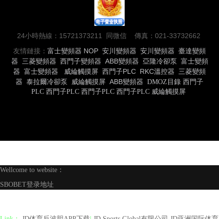
24小時熱線：15721373211 同微信 傳真：021-33732662
友情鏈接：
富士變頻器
NOP
安川變頻器
安川變頻器
臺達變頻
器
三菱變頻器
西門子變頻器
ABB變頻器
亞隆冷卻泵
富士變頻
器
富士變頻器
威綸觸摸屏
西門子PLC
RKC溫控器
三菱變頻
器
泰拉爾冷卻泵
威綸觸摸屏
ABB變頻器
DMOZ目錄
西門子
PLC
西門子PLC
西門子PLC
西門子PLC
威綸觸摸屏
Wellcome to website：
SBOBET登录地址
Link：
JD体育反波胆APP下载
|
JD Sports Global有限公司,JD亚洲国际体育