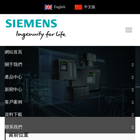
English
中文版
Toggl
naviga
網站首頁
關于我們
產品中心
新聞中心
客戶案例
資料下載
聯系我們
當前位置