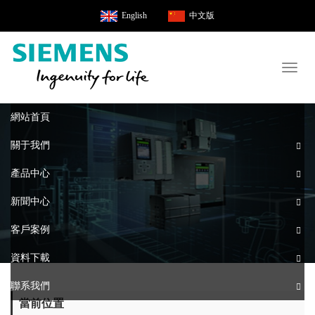
English
中文版
Toggl
naviga
網站首頁
關于我們
產品中心
新聞中心
客戶案例
資料下載
聯系我們
當前位置