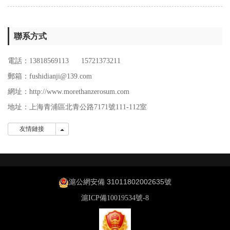
聯系方式
電話：13818569113 15721373211
郵箱：fushidianji@139.com
網址：http://www.morethanzerosum.com
地址：
上海青浦區北青公路7171號111-112室
友情鏈接
友情鏈接
滬公網安備 31011802002635號
滬ICP備10019534號-8