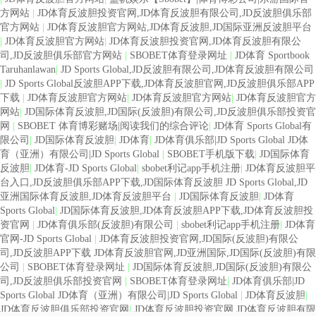
方网站
|
JD体育反波胆投资官网,JD体育反波胆有限公司,JD反波胆俱乐部
官方网站
|
JD体育反波胆官方网站,JD体育反波胆,JD国际亚洲反波胆平台
|
JD体育反波胆官方网站
|
JD体育反波胆投资官网,JD体育反波胆有限公
司,JD反波胆俱乐部官方网站
|
SBOBET体育登录网址
|
JD体育 Sportbook
Taruhanlawan
|
JD Sports Global,JD反波胆有限公司,JD体育反波胆有限公司
|
JD Sports Global反波胆APP下载,JD体育反波胆官网,JD反波胆俱乐部APP
下载
|
JD体育反波胆官方网站
|
JD体育反波胆官方网站
|
JD体育反波胆官方
网站
|
JD国际体育反波胆,JD国际(反波胆)有限公司,JD反波胆俱乐部投资官
网
|
SBOBET 体育博彩赌场|阅读我们的综合评论
|
JD体育 Sports Global有
限公司
|
JD国际体育反波胆
|
JD体育
|
JD体育俱乐部|JD Sports Global JD体
育（亚洲）有限公司|JD Sports Global
|
SBOBET手机版下载
|
JD国际体育
反波胆
|
JD体育-JD Sports Global
|
sbobet利记app手机注册
|
JD体育反波胆平
台入口,JD反波胆俱乐部APP下载,JD国际体育反波胆 JD Sports Global,JD
亚洲国际体育反波胆,JD体育反波胆平台
|
JD国际体育反波胆
|
JD体育
Sports Global
|
JD国际体育反波胆,JD体育反波胆APP下载,JD体育反波胆投
资官网
|
JD体育俱乐部(反波胆)有限公司
|
sbobet利记app手机注册
|
JD体育
官网-JD Sports Global
|
JD体育反波胆投资官网,JD国际(反波胆)有限公
司,JD反波胆APP下载 JD体育反波胆官网,JD亚洲国际,JD国际(反波胆)有限
公司
|
SBOBET体育登录网址
|
JD国际体育反波胆,JD国际(反波胆)有限公
司,JD反波胆俱乐部投资官网
|
SBOBET体育登录网址
|
JD体育俱乐部|JD
Sports Global JD体育（亚洲）有限公司|JD Sports Global
|
JD体育反波胆
|
JD体育反波胆俱乐部投资官网
|
JD体育反波胆投资官网,JD体育反波胆有限