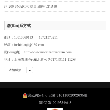
S7-200 SMART模擬量,組態(tài)通信
聯(lián)系方式
電話：13818569113 15721373211
郵箱：fushidianji@139.com
網(wǎng)址：http://www.morethanzerosum.com
地址：
上海青浦區(qū)北青公路7171號111-112室
友情鏈接
友情鏈接
滬公網(wǎng)安備 31011802002635號
滬ICP備10019534號-8