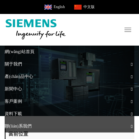
English
中文版
Toggl
naviga
網(wǎng)站首頁
關于我們
產(chǎn)品中心
新聞中心
客戶案例
資料下載
聯(lián)系我們
當前位置