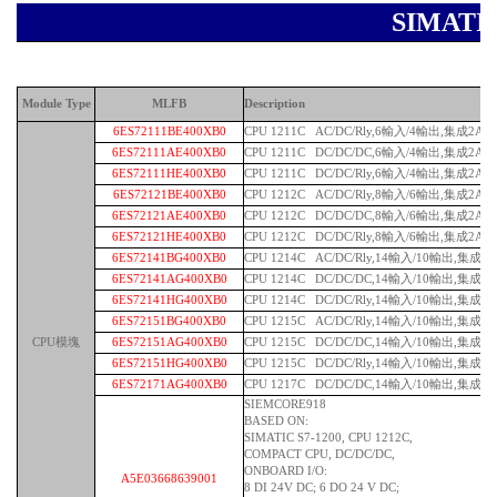
SIMAT
Module Type
MLFB
Description
6ES72111BE400XB0
CPU 1211C AC/DC/Rly,6輸入/4輸出,集成2AI
6ES72111AE400XB0
CPU 1211C DC/DC/DC,6輸入/4輸出,集成2AI
6ES72111HE400XB0
CPU 1211C DC/DC/Rly,6輸入/4輸出,集成2AI
6ES72121BE400XB0
CPU 1212C AC/DC/Rly,8輸入/6輸出,集成2AI
6ES72121AE400XB0
CPU 1212C DC/DC/DC,8輸入/6輸出,集成2AI
6ES72121HE400XB0
CPU 1212C DC/DC/Rly,8輸入/6輸出,集成2AI
6ES72141BG400XB0
CPU 1214C AC/DC/Rly,14輸入/10輸出,集成2A
6ES72141AG400XB0
CPU 1214C DC/DC/DC,14輸入/10輸出,集成2A
6ES72141HG400XB0
CPU 1214C DC/DC/Rly,14輸入/10輸出,集成2A
6ES72151BG400XB0
CPU 1215C AC/DC/Rly,14輸入/10輸出,集成2A
CPU模塊
6ES72151AG400XB0
CPU 1215C DC/DC/DC,14輸入/10輸出,集成2A
6ES72151HG400XB0
CPU 1215C DC/DC/Rly,14輸入/10輸出,集成2A
6ES72171AG400XB0
CPU 1217C DC/DC/DC,14輸入/10輸出,集成2A
SIEMCORE918
BASED ON:
SIMATIC S7-1200, CPU 1212C,
COMPACT CPU, DC/DC/DC,
ONBOARD I/O:
A5E03668639001
8 DI 24V DC; 6 DO 24 V DC;