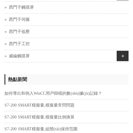
西門子觸摸屏
西門子伺服
西門子低壓
西門子工控
+
威綸觸摸屏
熱點新聞
如何導出和倒入WinCC用戶歸檔的數(shù)據(jù)記錄？
S7-200 SMART模擬量,模擬量常問問題
S7-200 SMART模擬量,模擬量比例換算
S7-200 SMART模擬量,組態(tài)保持范圍