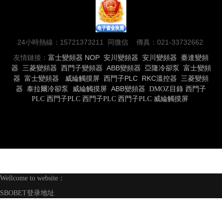
24小時熱線：15721373211 同微信 傳真：021-33732662
友情鏈接：
富士變頻器
NOP
安川變頻器
安川變頻器
臺達變頻
器
三菱變頻器
西門子變頻器
ABB變頻器
亞隆冷卻泵
富士變頻
器
富士變頻器
威綸觸摸屏
西門子PLC
RKC溫控器
三菱變頻
器
泰拉爾冷卻泵
威綸觸摸屏
ABB變頻器
DMOZ目錄
西門子
PLC
西門子PLC
西門子PLC
西門子PLC
威綸觸摸屏
Wellcome to website：
SBOBET登录地址