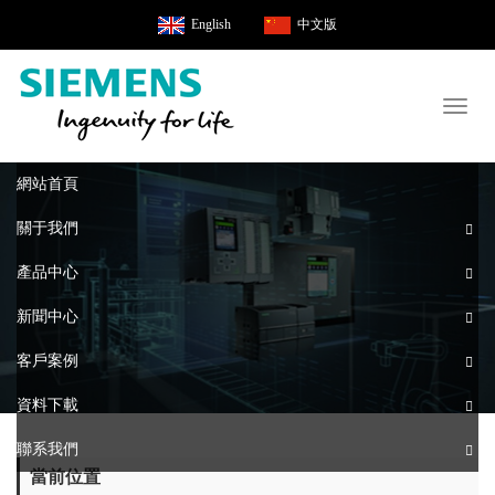
English
中文版
Toggl
naviga
網站首頁
關于我們
產品中心
新聞中心
客戶案例
資料下載
聯系我們
當前位置