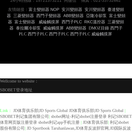
24小時熱線：15721373211 同微信 傳真：021-33732662
友情鏈接：
富士變頻器
NOP
安川變頻器
安川變頻器
臺達變頻
器
三菱變頻器
西門子變頻器
ABB變頻器
亞隆冷卻泵
富士變頻
器
富士變頻器
威綸觸摸屏
西門子PLC
RKC溫控器
三菱變頻
器
泰拉爾冷卻泵
威綸觸摸屏
ABB變頻器
DMOZ目錄
西門子
PLC
西門子PLC
西門子PLC
西門子PLC
威綸觸摸屏
Wellcome to website：
SBOBET登录地址
Link：
JD体育俱乐部|JD Sports Global JD体育俱乐部|JD Sports Global
|
SBOBET利记集团有限公司
|
sbobet网址-利记sbobet注册登录 利记SBOBET
体育网页版注册登录 sbobet利记app手机注册
|
JD体育俱乐部
|
利记sbobet
股份有限公司
|
JD Sportbook Taruhanlawan,JD体育反波胆官网,JD国际反波