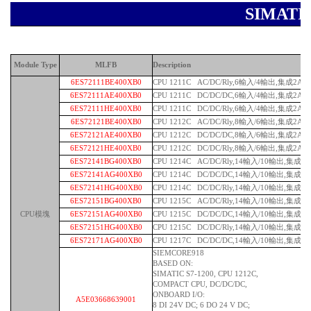
SIMAT
Module Type
MLFB
Description
6ES72111BE400XB0
CPU 1211C AC/DC/Rly,6輸入/4輸出,集成2AI
6ES72111AE400XB0
CPU 1211C DC/DC/DC,6輸入/4輸出,集成2AI
6ES72111HE400XB0
CPU 1211C DC/DC/Rly,6輸入/4輸出,集成2AI
6ES72121BE400XB0
CPU 1212C AC/DC/Rly,8輸入/6輸出,集成2AI
6ES72121AE400XB0
CPU 1212C DC/DC/DC,8輸入/6輸出,集成2AI
6ES72121HE400XB0
CPU 1212C DC/DC/Rly,8輸入/6輸出,集成2AI
6ES72141BG400XB0
CPU 1214C AC/DC/Rly,14輸入/10輸出,集成2A
6ES72141AG400XB0
CPU 1214C DC/DC/DC,14輸入/10輸出,集成2A
6ES72141HG400XB0
CPU 1214C DC/DC/Rly,14輸入/10輸出,集成2A
6ES72151BG400XB0
CPU 1215C AC/DC/Rly,14輸入/10輸出,集成2A
CPU模塊
6ES72151AG400XB0
CPU 1215C DC/DC/DC,14輸入/10輸出,集成2A
6ES72151HG400XB0
CPU 1215C DC/DC/Rly,14輸入/10輸出,集成2A
6ES72171AG400XB0
CPU 1217C DC/DC/DC,14輸入/10輸出,集成2A
SIEMCORE918
BASED ON:
SIMATIC S7-1200, CPU 1212C,
COMPACT CPU, DC/DC/DC,
ONBOARD I/O:
A5E03668639001
8 DI 24V DC; 6 DO 24 V DC;