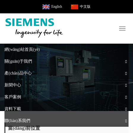
English
中文版
Toggl
naviga
網(wǎng)站首頁(yè)
關(guān)于我們
產(chǎn)品中心
新聞中心
客戶案例
資料下載
聯(lián)系我們
當(dāng)前位置