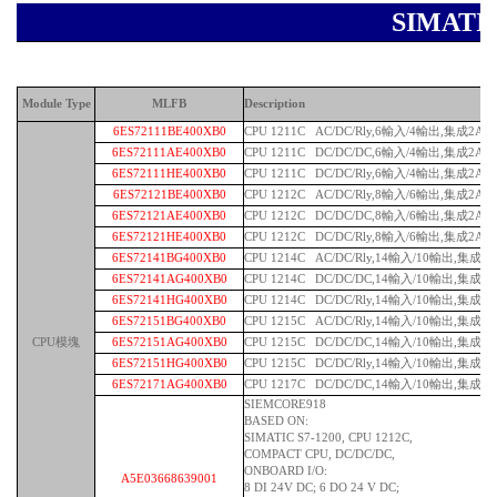
SIMAT
Module Type
MLFB
Description
6ES72111BE400XB0
CPU 1211C AC/DC/Rly,6輸入/4輸出,集成2AI
6ES72111AE400XB0
CPU 1211C DC/DC/DC,6輸入/4輸出,集成2AI
6ES72111HE400XB0
CPU 1211C DC/DC/Rly,6輸入/4輸出,集成2AI
6ES72121BE400XB0
CPU 1212C AC/DC/Rly,8輸入/6輸出,集成2AI
6ES72121AE400XB0
CPU 1212C DC/DC/DC,8輸入/6輸出,集成2AI
6ES72121HE400XB0
CPU 1212C DC/DC/Rly,8輸入/6輸出,集成2AI
6ES72141BG400XB0
CPU 1214C AC/DC/Rly,14輸入/10輸出,集成2A
6ES72141AG400XB0
CPU 1214C DC/DC/DC,14輸入/10輸出,集成2A
6ES72141HG400XB0
CPU 1214C DC/DC/Rly,14輸入/10輸出,集成2A
6ES72151BG400XB0
CPU 1215C AC/DC/Rly,14輸入/10輸出,集成2A
CPU模塊
6ES72151AG400XB0
CPU 1215C DC/DC/DC,14輸入/10輸出,集成2A
6ES72151HG400XB0
CPU 1215C DC/DC/Rly,14輸入/10輸出,集成2A
6ES72171AG400XB0
CPU 1217C DC/DC/DC,14輸入/10輸出,集成2A
SIEMCORE918
BASED ON:
SIMATIC S7-1200, CPU 1212C,
COMPACT CPU, DC/DC/DC,
ONBOARD I/O:
A5E03668639001
8 DI 24V DC; 6 DO 24 V DC;