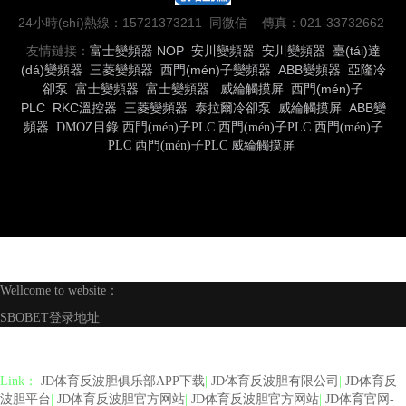
24小時(shí)熱線：15721373211 同微信 傳真：021-33732662
友情鏈接：
富士變頻器
NOP
安川變頻器
安川變頻器
臺(tái)達
(dá)變頻器
三菱變頻器
西門(mén)子變頻器
ABB變頻器
亞隆冷
卻泵
富士變頻器
富士變頻器
威綸觸摸屏
西門(mén)子
PLC
RKC溫控器
三菱變頻器
泰拉爾冷卻泵
威綸觸摸屏
ABB變
頻器
DMOZ目錄
西門(mén)子PLC
西門(mén)子PLC
西門(mén)子
PLC
西門(mén)子PLC
威綸觸摸屏
Wellcome to website：
SBOBET登录地址
Link：
JD体育反波胆俱乐部APP下载
|
JD体育反波胆有限公司
|
JD体育反
波胆平台
|
JD体育反波胆官方网站
|
JD体育反波胆官方网站
|
JD体育官网-