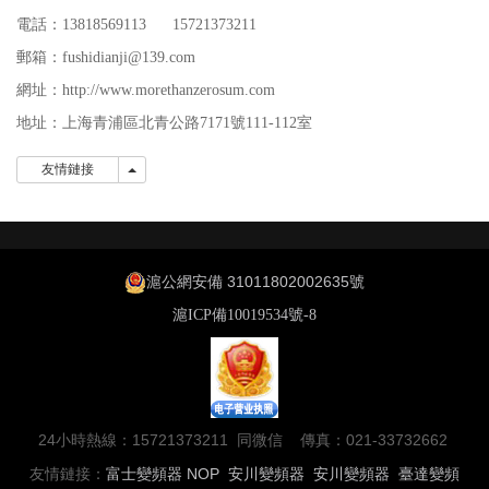
電話：13818569113 15721373211
郵箱：fushidianji@139.com
網址：http://www.morethanzerosum.com
地址：
上海青浦區北青公路7171號111-112室
友情鏈接
友情鏈接
滬公網安備 31011802002635號
滬ICP備10019534號-8
24小時熱線：15721373211 同微信 傳真：021-33732662
友情鏈接：
富士變頻器
NOP
安川變頻器
安川變頻器
臺達變頻